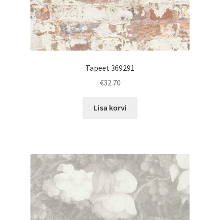
Tapeet 369291
€
32.70
Lisa korvi