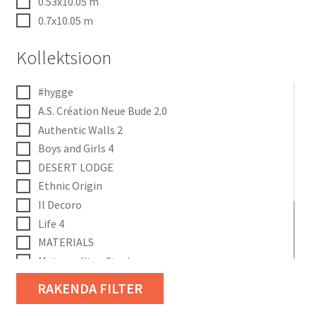
0.53x10.05 m
0.7x10.05 m
Kollektsioon
#hygge
A.S. Création Neue Bude 2.0
Authentic Walls 2
Boys and Girls 4
DESERT LODGE
Ethnic Origin
Il Decoro
Life 4
MATERIALS
Metropolitan Stories
Only Borders 7
RAKENDA FILTER
Paradise Garden