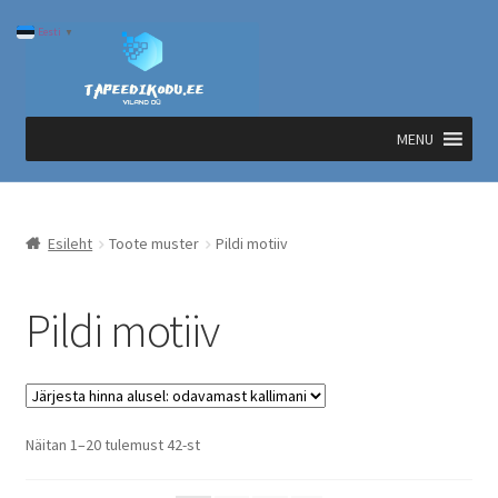
Liigu
Liigu
Eesti
▼
navigeerimisele
sisu
juurde
MENU
Esileht
Toote muster
Pildi motiiv
Pildi motiiv
Sorted
Näitan 1–20 tulemust 42-st
by
price: