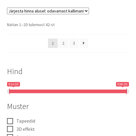
Sorted
Näitan 1–20 tulemust 42-st
by
price:
1
2
3
low
to
high
Hind
€14.00
€98.00
Muster
Tapeedid
3D effekt