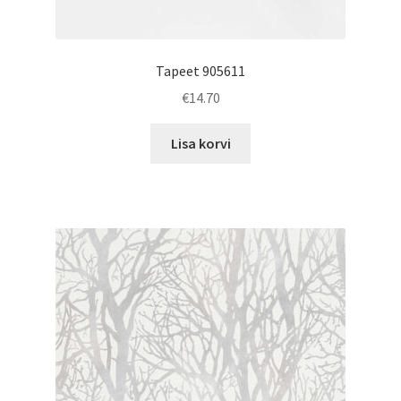
Tapeet 905611
€
14.70
Lisa korvi