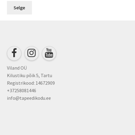
Versace 3
Selge
Versace 4
Viland OÜ
Kilustiku põik 5, Tartu
Registrikood: 14672909
+37258081446
info@tapeedikodu.ee