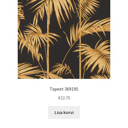
Tapeet 369195
€
32.70
Lisa korvi