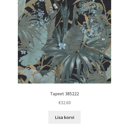
Tapeet 385222
€
32.60
Lisa korvi