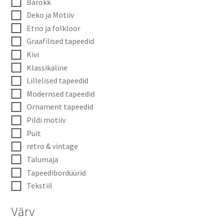
Barokk
Deko ja Motiiv
Etno ja folkloor
Graafilised tapeedid
Kivi
Klassikaline
Lillelised tapeedid
Modernsed tapeedid
Ornament tapeedid
Pildi motiiv
Puit
retro & vintage
Talumaja
Tapeedibordüürid
Tekstiil
Värv