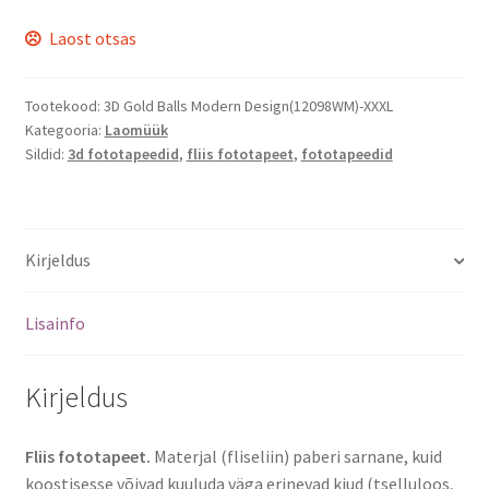
Laost otsas
Tootekood:
3D Gold Balls Modern Design(12098WM)-XXXL
Kategooria:
Laomüük
Sildid:
3d fototapeedid
,
fliis fototapeet
,
fototapeedid
Kirjeldus
Lisainfo
Kirjeldus
Fliis fototapeet.
Materjal (fliseliin) paberi sarnane, kuid
koostisesse võivad kuuluda väga erinevad kiud (tselluloos,