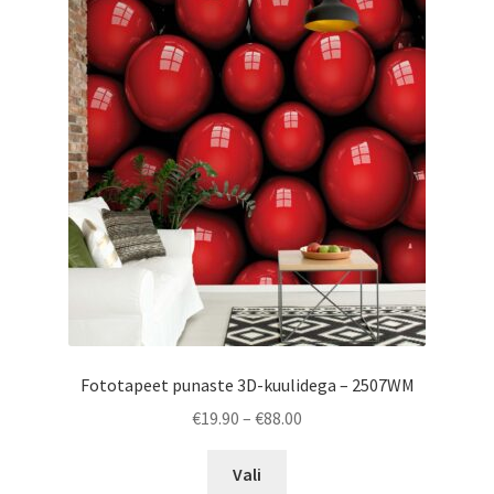
The
options
may
be
chosen
on
the
product
page
Fototapeet punaste 3D-kuulidega – 2507WM
Price
€
19.90
–
€
88.00
range:
This
€19.90
Vali
product