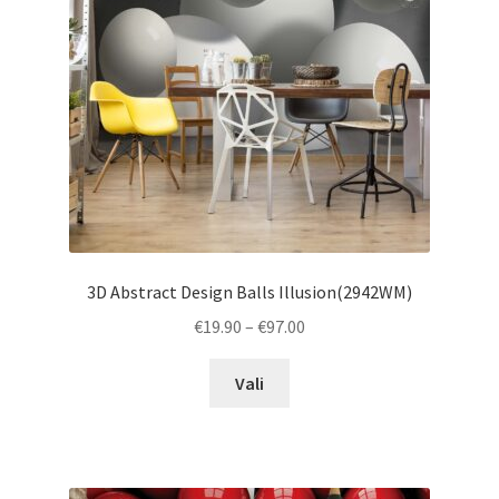
3D Abstract Design Balls Illusion(2942WM)
Price
€
19.90
–
€
97.00
range:
This
€19.90
Vali
product
through
has
€97.00
multiple
variants.