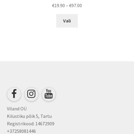
Price
€
19.90
–
€
97.00
range:
This
€19.90
Vali
product
through
has
€97.00
multiple
variants.
The
options
may
be
chosen
on
the
product
Viland OÜ
page
Kilustiku põik 5, Tartu
Registrikood: 14672909
+37258081446