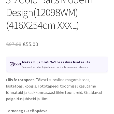
Design(12098WM)
(416X254cm XXXL)
Algne
Current
€
97.00
€
55.00
hind
price
oli:
is:
Maksa hiljem või 2–3 osas ilma lisatasuta
Saadaval ka Inbank järelmaks · vali sobiv makseviis kassas
€97.00.
€55.00.
Fliis fototapeet.
Täiesti turvaline magamistoas,
lastetoas, köögis. Fototapeedi tootmisel kasutame
lõhnatuid ja keskkonnasäästlikke toonereid. Sisaldavad
paigaldusjuhiseid ja liimi.
Tarneaeg 1-3 tööpäeva