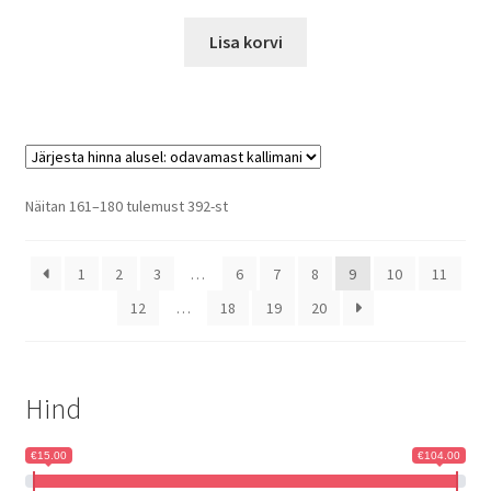
Lisa korvi
Sorted
Näitan 161–180 tulemust 392-st
by
price:
1
2
3
…
6
7
8
9
10
11
low
to
12
…
18
19
20
high
Hind
€15.00
€104.00