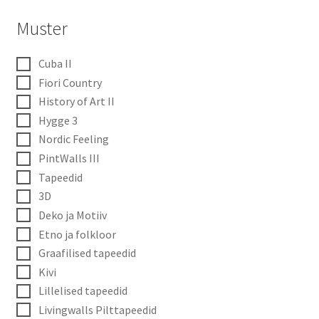
Muster
Cuba II
Fiori Country
History of Art II
Hygge 3
Nordic Feeling
PintWalls III
Tapeedid
3D
Deko ja Motiiv
Etno ja folkloor
Graafilised tapeedid
Kivi
Lillelised tapeedid
Livingwalls Pilttapeedid