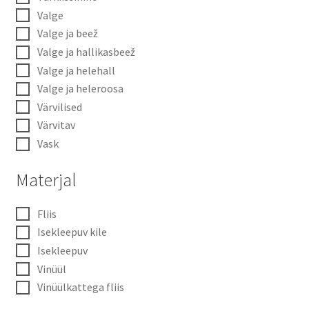
Valge
Valge ja beež
Valge ja hallikasbeež
Valge ja helehall
Valge ja heleroosa
Värvilised
Värvitav
Vask
Materjal
Fliis
Isekleepuv kile
Isekleepuv
Vinüül
Vinüülkattega fliis