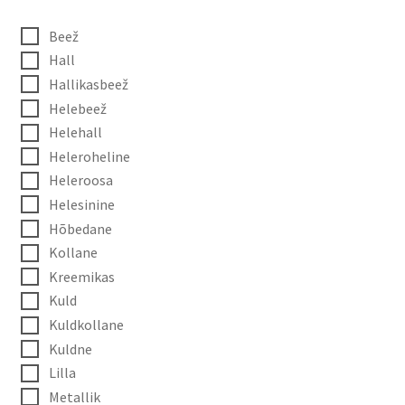
Beež
Hall
Hallikasbeež
Helebeež
Helehall
Heleroheline
Heleroosa
Helesinine
Hõbedane
Kollane
Kreemikas
Kuld
Kuldkollane
Kuldne
Lilla
Metallik