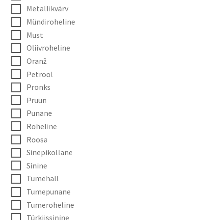
Metallikvärv
Mündiroheline
Must
Oliivroheline
Oranž
Petrool
Pronks
Pruun
Punane
Roheline
Roosa
Sinepikollane
Sinine
Tumehall
Tumepunane
Tumeroheline
Türkiissinine