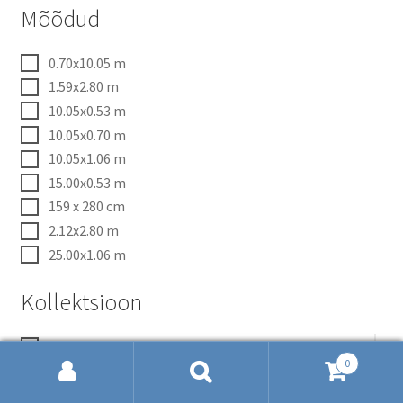
Mõõdud
0.70x10.05 m
1.59x2.80 m
10.05x0.53 m
10.05x0.70 m
10.05x1.06 m
15.00x0.53 m
159 x 280 cm
2.12x2.80 m
25.00x1.06 m
Kollektsioon
Anna du00b4Andrea
0
Attractive 2
Otsi:
Otsi
Beton 2