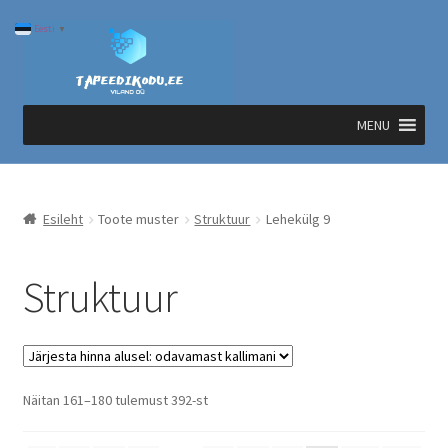
Liigu
Liigu
Eesti
▼
navigeerimisele
sisu
juurde
MENU
Esileht
Toote muster
Struktuur
Lehekülg 9
Struktuur
Sorted
Näitan 161–180 tulemust 392-st
by
price: