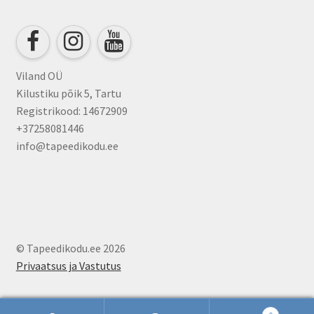
Viland OÜ
Kilustiku põik 5, Tartu
Registrikood: 14672909
+37258081446
info@tapeedikodu.ee
© Tapeedikodu.ee 2026
Privaatsus ja Vastutus