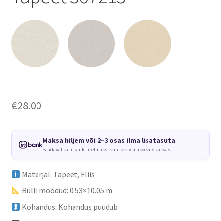
€
28.00
Maksa hiljem või 2–3 osas ilma lisatasuta
Saadaval ka Inbank järelmaks · vali sobiv makseviis kassas
Materjal: Tapeet, Fliis
Rulli mõõdud: 0.53×10.05 m
Kohandus: Kohandus puudub