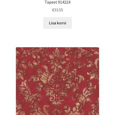
Tapeet 914224
€
33.55
Lisa korvi