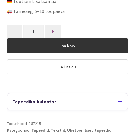
Tootjariik: Saksamaa
Tarneaeg: 5–10 tööpäeva
Quantity
Lisa korvi
Telli näidis
Tapeedikalkulaator
Tootekood:
367215
Kategooriad:
Tapeedid
,
Tekstiil
,
Ühetoonilised tapeedid