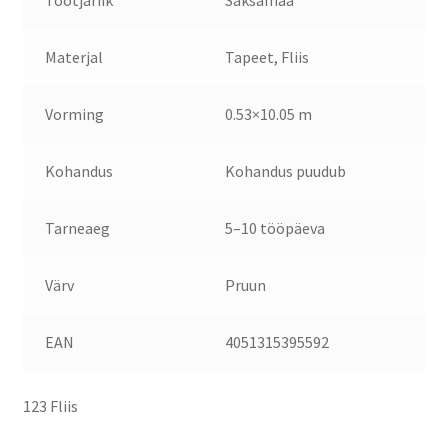
Tootjariik
Saksamaa
Materjal
Tapeet, Fliis
Vorming
0.53×10.05 m
Kohandus
Kohandus puudub
Tarneaeg
5–10 tööpäeva
Värv
Pruun
EAN
4051315395592
123 Fliis