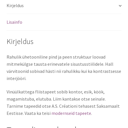
Kirjeldus
Lisainfo
Kirjeldus
Rahulik ühetooniline pind ja peen struktuur loovad
mitmekülgse tausta erinevatele sisustusstiilidele. Hall
värvitoonid sobivad hästi nii rahulikku kui ka kontrastsesse
interjööri.
Vinüülkattega fliistapeet sobib kontor, esik, köök,
magamistuba, elutuba. Liim kantakse otse seinale.
Tarnime tapeedid otse A.S. Créationi tehasest Saksamaalt
Eestisse. Vaata ka teisi
modernseid tapeete
.