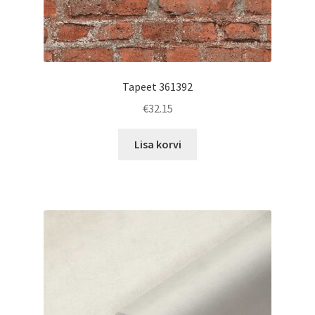
Tapeet 361392
€
32.15
Lisa korvi