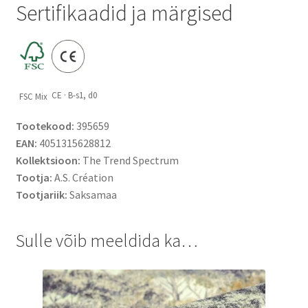
Sertifikaadid ja märgised
CE · B-s1, d0
FSC Mix
Tootekood:
395659
EAN:
4051315628812
Kollektsioon:
The Trend Spectrum
Tootja:
A.S. Création
Tootjariik:
Saksamaa
Sulle võib meeldida ka…