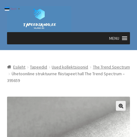
Liigu
Liigu
Eesti
▼
navigeerimisele
sisu
juurde
MENU
Esileht
Tapeedid
Uued kollektsioonid
The Trend Spectrum
Ühetooniline struktuurne fliistapeet hall The Trend Spectrum –
395659