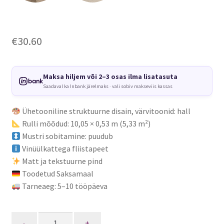
€
30.60
Maksa hiljem või 2–3 osas ilma lisatasuta
Saadaval ka Inbank järelmaks · vali sobiv makseviis kassas
Ühetooniline struktuurne disain, värvitoonid: hall
Rulli mõõdud: 10,05 × 0,53 m (5,33 m²)
Mustri sobitamine: puudub
Vinüülkattega fliistapeet
Matt ja tekstuurne pind
Toodetud Saksamaal
Tarneaeg: 5–10 tööpäeva
Quantity