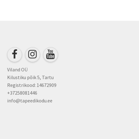
Viland OÜ
Kilustiku põik 5, Tartu
Registrikood: 14672909
+37258081446
info@tapeedikodu.ee