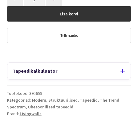
Lisa korvi
Telli näidis
Tapeedikalkulaator
Tootekood:
395659
Kategooriad:
Modern
,
Struktuurilised
,
Tapeedid
,
The Trend
Spectrum
,
Ühetoonilised tapeedid
Brand:
Livingwalls