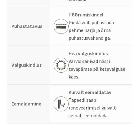
Hõõrumiskindel
Pinda võib puhastada
Puhastatavus
pehme harja ja õrna
puhastusvahendiga.
Hea valguskindlus
Värvid säilivad hästi
Valguskindlus
tavapärase päikesevalguse
käes.
Kuivalt eemaldatav
Tapeedi saab
Eemaldamine
renoveerimisel kuivalt
seinalt eemaldada.