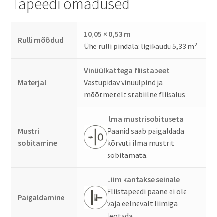
Tapeedi omadused
10,05 × 0,53 m
Rulli mõõdud
Ühe rulli pindala: ligikaudu 5,33 m²
Vinüülkattega fliistapeet
Materjal
Vastupidav vinüülpind ja
mõõtmetelt stabiilne fliisalus
Ilma mustrisobituseta
Mustri
Paanid saab paigaldada
sobitamine
kõrvuti ilma mustrit
sobitamata.
Liim kantakse seinale
Fliistapeedi paane ei ole
Paigaldamine
vaja eelnevalt liimiga
leotada.