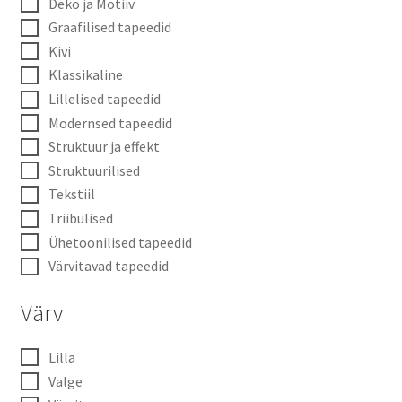
Deko ja Motiiv
Graafilised tapeedid
Kivi
Klassikaline
Lillelised tapeedid
Modernsed tapeedid
Struktuur ja effekt
Struktuurilised
Tekstiil
Triibulised
Ühetoonilised tapeedid
Värvitavad tapeedid
Värv
Lilla
Valge