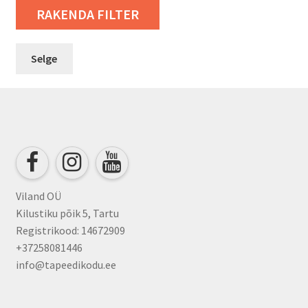
RAKENDA FILTER
Selge
Viland OÜ
Kilustiku põik 5, Tartu
Registrikood: 14672909
+37258081446
info@tapeedikodu.ee