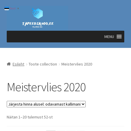
Liigu
Liigu
Eesti
▼
navigeerimisele
sisu
juurde
MENU
Esileht
Toote collection
Meistervlies 2020
Meistervlies 2020
Sorted
Näitan 1–20 tulemust 52-st
by
price: