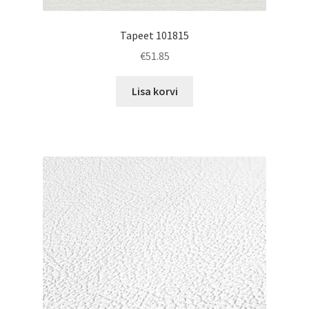
Tapeet 101815
€
51.85
Lisa korvi