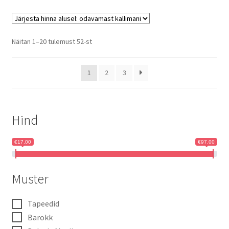
Sorted
Näitan 1–20 tulemust 52-st
by
price:
1
2
3
low
to
high
Hind
€17.00
€97.00
Muster
Tapeedid
Barokk