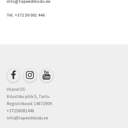
info@tapeedikodu.ee
Tel. +372 58 081 446
Viland OÜ
Kilustiku põik 5, Tartu
Registrikood: 14672909
+37258081446
info@tapeedikodu.ee