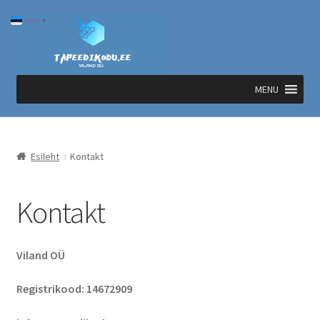
Liigu
Liigu
Eesti
▼
navigeerimisele
sisu
juurde
MENU
Esileht
Kontakt
Kontakt
Viland OÜ
Registrikood: 14672909