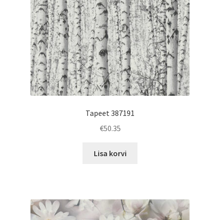
Tapeet 387191
€
50.35
Lisa korvi