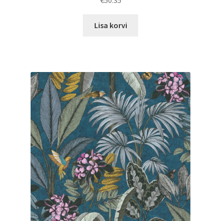
€
50.35
Lisa korvi