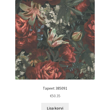
low
to
high
Tapeet 385091
€
50.35
Lisa korvi