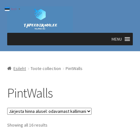
Liigu
Liigu
Eesti
▼
navigeerimisele
sisu
juurde
MENU
Esileht
Toote collection
PintWalls
PintWalls
Sorted
Showing all 16 results
by
price: