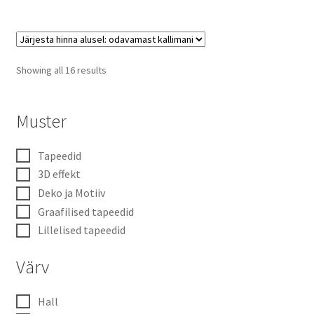
Sorted
Showing all 16 results
by
price:
low
Muster
to
high
Tapeedid
3D effekt
Deko ja Motiiv
Graafilised tapeedid
Lillelised tapeedid
Värv
Hall