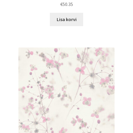
€
50.35
Lisa korvi