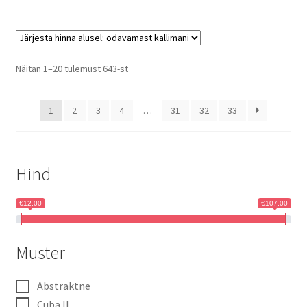
Sorted
Näitan 1–20 tulemust 643-st
by
price:
1
2
3
4
…
31
32
33
low
to
high
Hind
€12.00
€107.00
Muster
Abstraktne
Cuba II