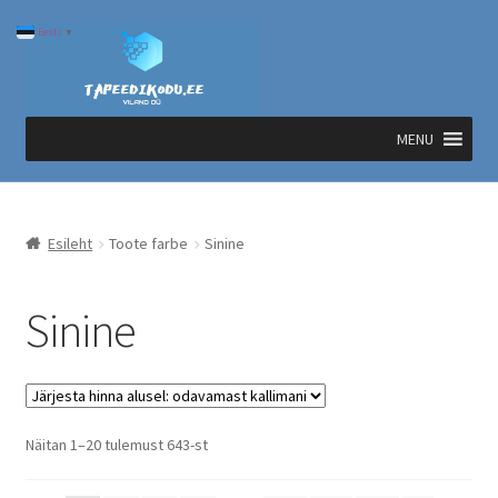
Liigu
Liigu
Eesti
▼
navigeerimisele
sisu
juurde
MENU
Esileht
Toote farbe
Sinine
Sinine
Sorted
Näitan 1–20 tulemust 643-st
by
price: