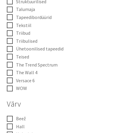
Struktuurilised
Talumaja
Tapeedibordüürid
Tekstiil
Triibud
Triibulised
Ühetoonilised tapeedid
Teised
The Trend Spectrum
The Wall 4
Versace 6
WOW
Värv
Beež
Hall