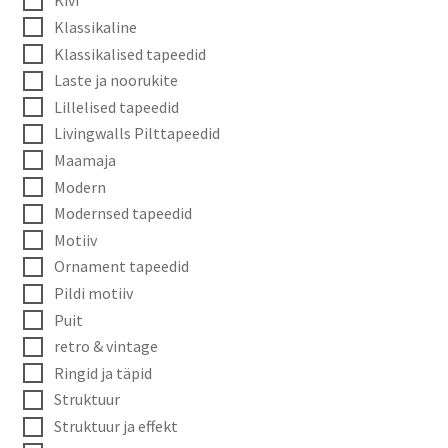
Kivi
Klassikaline
Klassikalised tapeedid
Laste ja noorukite
Lillelised tapeedid
Livingwalls Pilttapeedid
Maamaja
Modern
Modernsed tapeedid
Motiiv
Ornament tapeedid
Pildi motiiv
Puit
retro & vintage
Ringid ja täpid
Struktuur
Struktuur ja effekt