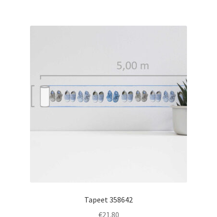
Tapeet 358642
€
21.80