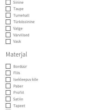
Sinine
Taupe
Tumehall
Türkiissinine
Valge
Värvilised
Vask
Materjal
Bordüür
Fliis
Isekleepuv kile
Paber
Profiil
Satiin
Tapeet