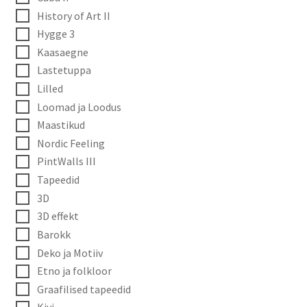
History of Art II
Hygge 3
Kaasaegne
Lastetuppa
Lilled
Loomad ja Loodus
Maastikud
Nordic Feeling
PintWalls III
Tapeedid
3D
3D effekt
Barokk
Deko ja Motiiv
Etno ja folkloor
Graafilised tapeedid