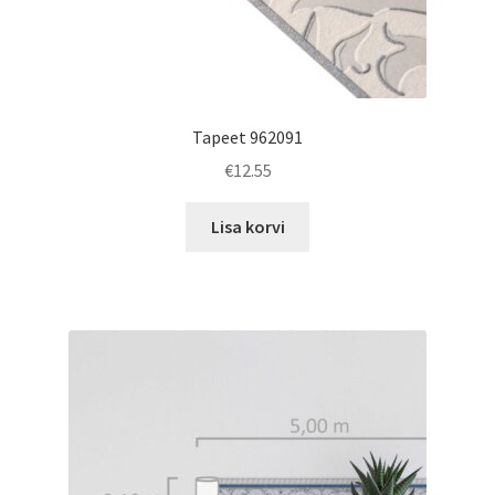
Tapeet 962091
€
12.55
Lisa korvi