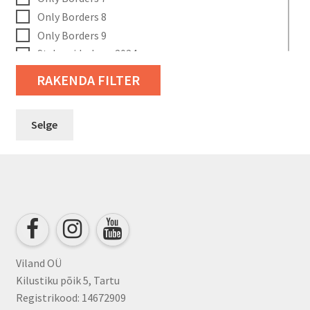
Only Borders 8
Only Borders 9
Styleguide Jung 2024
Styleguide Natuerlich 2024
RAKENDA FILTER
Tapeetn-Deals
Versace 3
Selge
Versace Wallpaper
Viland OÜ
Kilustiku põik 5, Tartu
Registrikood: 14672909