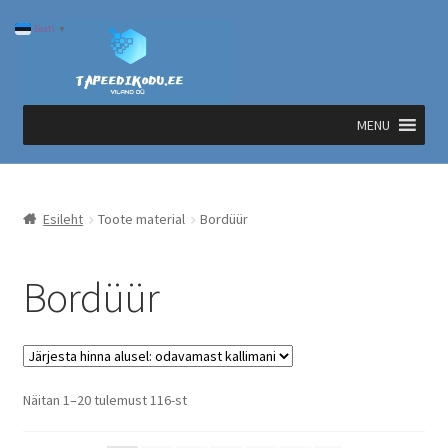
Liigu
Liigu
Eesti
▼
navigeerimisele
sisu
juurde
MENU
Esileht
Toote material
Bordüür
Bordüür
Sorted
Näitan 1–20 tulemust 116-st
by
price: