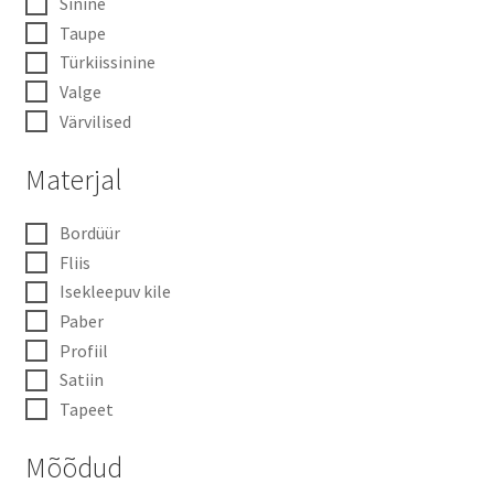
Sinine
Taupe
Türkiissinine
Valge
Värvilised
Materjal
Bordüür
Fliis
Isekleepuv kile
Paber
Profiil
Satiin
Tapeet
Mõõdud