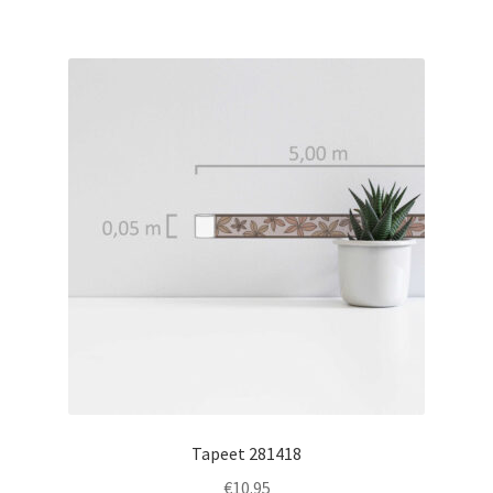
Tapeet 281418
€
10.95