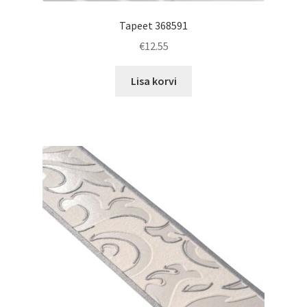
Tapeet 368591
€
12.55
Lisa korvi