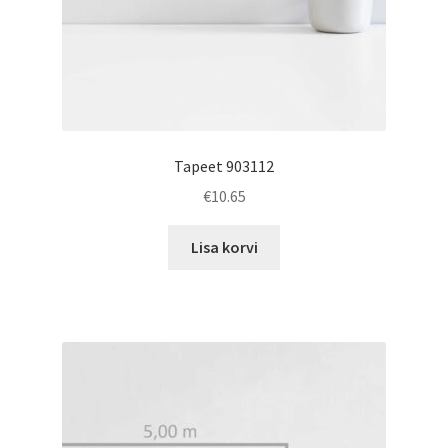
Tapeet 903112
€
10.65
Lisa korvi