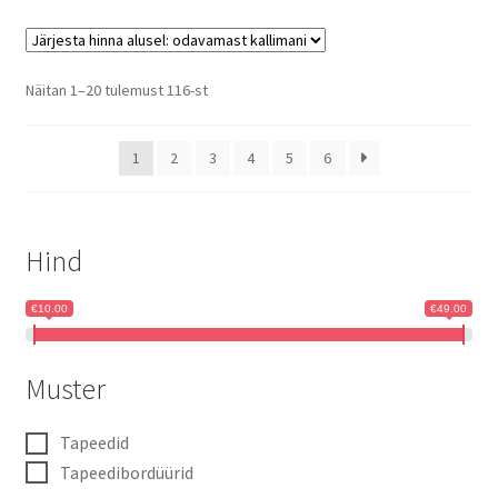
Sorted
Näitan 1–20 tulemust 116-st
by
price:
1
2
3
4
5
6
low
to
high
Hind
€10.00
€49.00
Muster
Tapeedid
Tapeedibordüürid