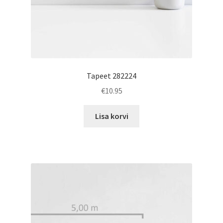
Tapeet 282224
€
10.95
Lisa korvi