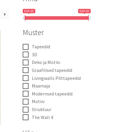
€28.00
€48.00
Muster
Tapeedid
3D
Deko ja Motiiv
Graafilised tapeedid
Livingwalls Pilttapeedid
Maamaja
Modernsed tapeedid
Motiiv
Struktuur
The Wall 4