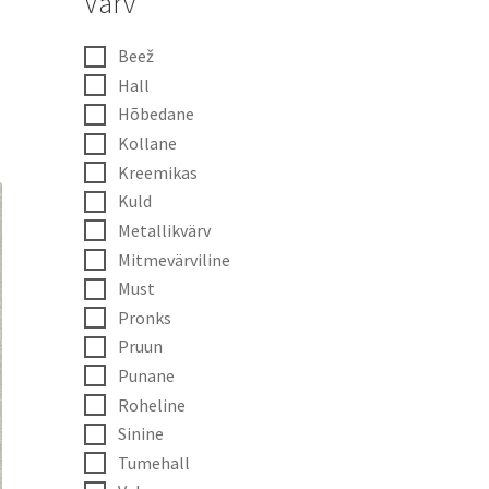
Värv
Beež
Hall
Hõbedane
Kollane
Kreemikas
Kuld
Metallikvärv
Mitmevärviline
Must
Pronks
Pruun
Punane
Roheline
Sinine
Tumehall