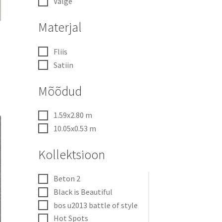
Valge
Materjal
Fliis
Satiin
Mõõdud
1.59x2.80 m
10.05x0.53 m
Kollektsioon
Beton 2
Black is Beautiful
bos u2013 battle of style
Hot Spots