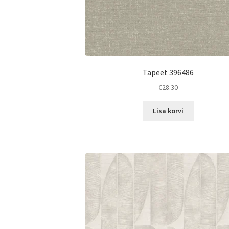
Tapeet 396486
€
28.30
Lisa korvi