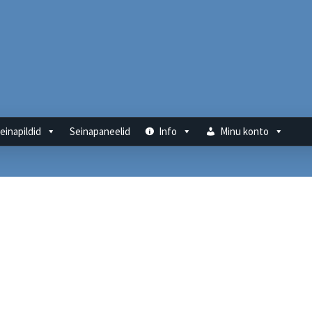
einapildid
Seinapaneelid
Info
Minu konto