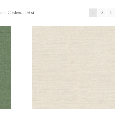
Sorted
tan 1–20 tulemust 46-st
1
2
3
by
price:
low
to
high