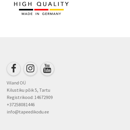
Viland OÜ
Kilustiku põik 5, Tartu
Registrikood: 14672909
+37258081446
info@tapeedikodu.ee