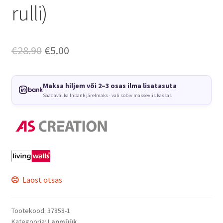
rulli)
Algne
Current
€
28.90
€
5.00
hind
price
oli:
is:
Maksa hiljem või 2–3 osas ilma lisatasuta
Saadaval ka Inbank järelmaks · vali sobiv makseviis kassas
€28.90.
€5.00.
Laost otsas
Tootekood:
37858-1
Kategooria:
Laomüük