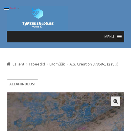
Liigu
Liigu
Eesti
▼
navigeerimisele
sisu
juurde
MENU
Esileht
Tapeedid
Laomüük
A.S. Creation 37858-1 (2 rulli)
ALLAHINDLUS!