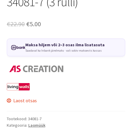
34081-7 (3 rulli)
Algne
Current
€
22.90
€
5.00
hind
price
oli:
is:
Maksa hiljem või 2–3 osas ilma lisatasuta
Saadaval ka Inbank järelmaks · vali sobiv makseviis kassas
€22.90.
€5.00.
Laost otsas
Tootekood:
34081-7
Kategooria:
Laomüük