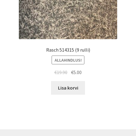
Rasch 514315 (9 rulli)
ALLAHINDLUS!
Algne
Current
€
19.90
€
5.00
hind
price
oli:
is:
Lisa korvi
€19.90.
€5.00.