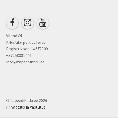
Viland OÜ
Kilustiku põik 5, Tartu
Registrikood: 14672909
+37258081446
info@tapeedikodu.ee
© Tapeedikodu.ee 2026
Privaatsus ja Vastutus