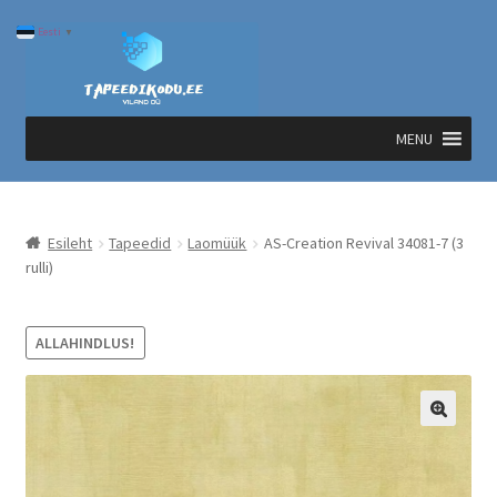
Liigu
Liigu
Eesti
▼
navigeerimisele
sisu
juurde
MENU
Esileht
Tapeedid
Laomüük
AS-Creation Revival 34081-7 (3
rulli)
ALLAHINDLUS!