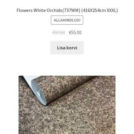
Flowers White Orchids(737WM) (416X254cm XXXL)
ALLAHINDLUS!
Algne
Current
€
97.00
€
55.00
hind
price
oli:
is:
Lisa korvi
€97.00.
€55.00.