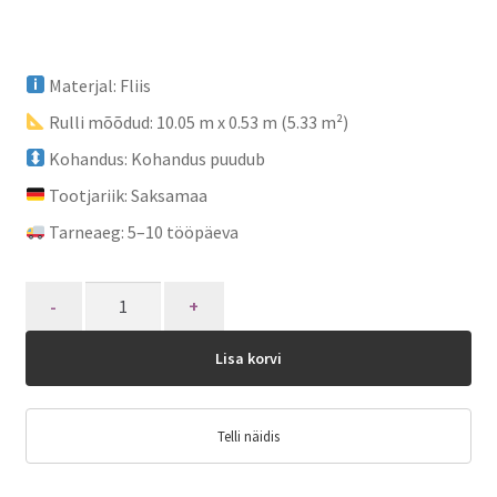
Materjal: Fliis
Rulli mõõdud: 10.05 m x 0.53 m (5.33 m²)
Kohandus: Kohandus puudub
Tootjariik: Saksamaa
Tarneaeg: 5–10 tööpäeva
Quantity
Lisa korvi
Telli näidis