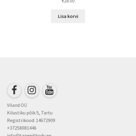
€
28.00
Lisa korvi
Viland OÜ
Kilustiku põik 5, Tartu
Registrikood: 14672909
+37258081446
info@tapeedikodu.ee