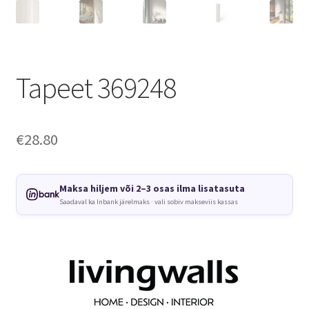
Tapeet 369248
€
28.80
Maksa hiljem või 2–3 osas ilma lisatasuta
Saadaval ka Inbank järelmaks · vali sobiv makseviis kassas