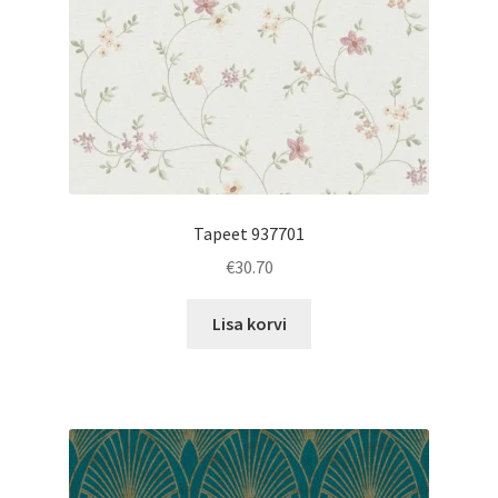
Tapeet 937701
€
30.70
Lisa korvi