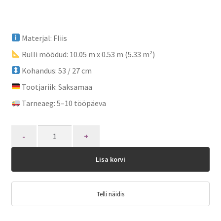
Materjal: Fliis
Rulli mõõdud: 10.05 m x 0.53 m (5.33 m²)
Kohandus: 53 / 27 cm
Tootjariik: Saksamaa
Tarneaeg: 5–10 tööpäeva
Quantity
Lisa korvi
Telli näidis