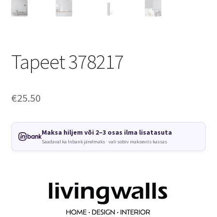
Tapeet 378217
€
25.50
Maksa hiljem või 2–3 osas ilma lisatasuta
Saadaval ka Inbank järelmaks · vali sobiv makseviis kassas