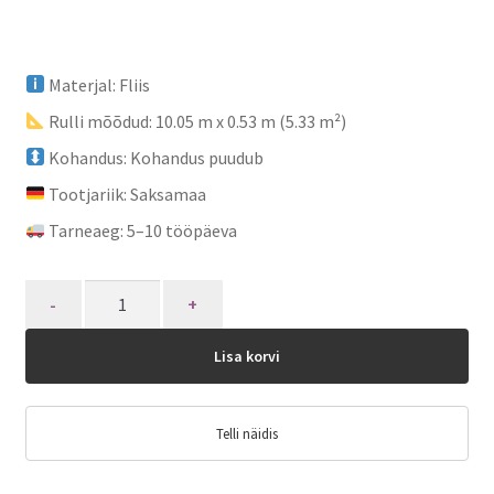
Materjal: Fliis
Rulli mõõdud: 10.05 m x 0.53 m (5.33 m²)
Kohandus: Kohandus puudub
Tootjariik: Saksamaa
Tarneaeg: 5–10 tööpäeva
Quantity
Lisa korvi
Telli näidis