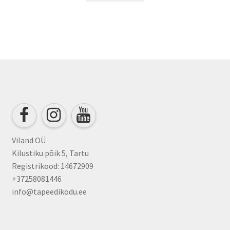
Viland OÜ
Kilustiku põik 5, Tartu
Registrikood: 14672909
+37258081446
info@tapeedikodu.ee