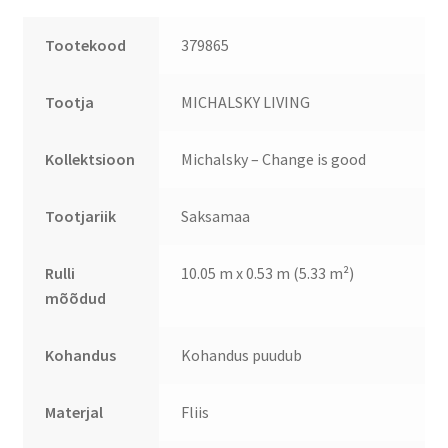
Tootekood
379865
Tootja
MICHALSKY LIVING
Kollektsioon
Michalsky – Change is good
Tootjariik
Saksamaa
Rulli
10.05 m x 0.53 m (5.33 m²)
mõõdud
Kohandus
Kohandus puudub
Materjal
Fliis