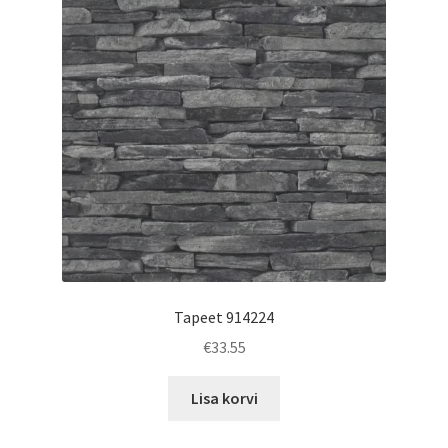
Tapeet 914224
€
33.55
Lisa korvi