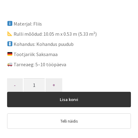
Materjal: Fliis
Rulli mõõdud: 10.05 m x 0.53 m (5.33 m²)
Kohandus: Kohandus puudub
Tootjariik: Saksamaa
Tarneaeg: 5–10 tööpäeva
Quantity
Lisa korvi
Telli näidis