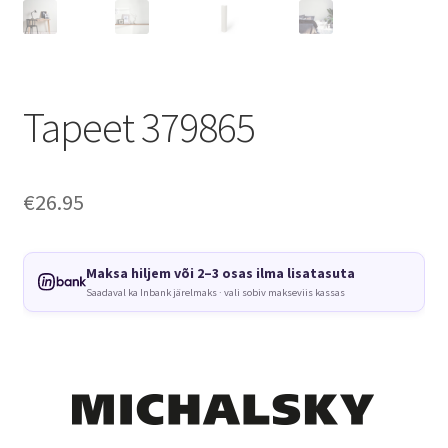
Tapeet 379865
€
26.95
Maksa hiljem või 2–3 osas ilma lisatasuta
Saadaval ka Inbank järelmaks · vali sobiv makseviis kassas