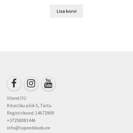
Lisa korvi
Viland OÜ
Kilustiku põik 5, Tartu
Registrikood: 14672909
+37258081446
info@tapeedikodu.ee