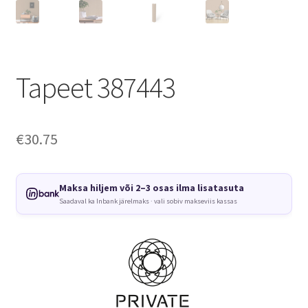
Tapeet 387443
€
30.75
Maksa hiljem või 2–3 osas ilma lisatasuta
Saadaval ka Inbank järelmaks · vali sobiv makseviis kassas