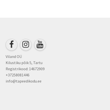
Viland OÜ
Kilustiku põik 5, Tartu
Registrikood: 14672909
+37258081446
info@tapeedikodu.ee