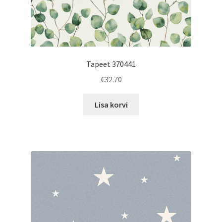
Tapeet 370441
€
32.70
Lisa korvi