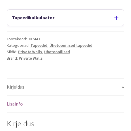
Tapeedikalkulaator
Tootekood:
387443
Kategooriad:
Tapeedid
,
Ühetoonilised tapeedid
Sildid:
Private Walls
,
Ühetoonilised
Brand:
Private Walls
Kirjeldus
Lisainfo
Kirjeldus