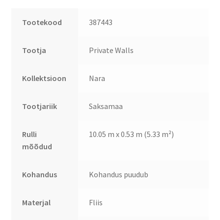
Tootekood
387443
Tootja
Private Walls
Kollektsioon
Nara
Tootjariik
Saksamaa
Rulli
10.05 m x 0.53 m (5.33 m²)
mõõdud
Kohandus
Kohandus puudub
Materjal
Fliis