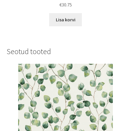
€
30.75
Lisa korvi
Seotud tooted