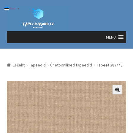
Liigu
Liigu
Eesti
▼
navigeerimisele
sisu
juurde
MENU
Esileht
Tapeedid
Ühetoonilised tapeedid
Tapeet 387443