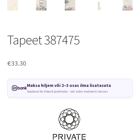
Tapeet 387475
€
33.30
Maksa hiljem või 2–3 osas ilma lisatasuta
Saadaval ka Inbank järelmaks · vali sobiv makseviis kassas