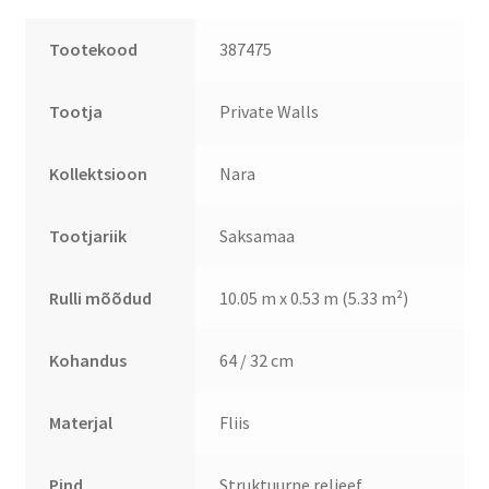
Tootekood
387475
Tootja
Private Walls
Kollektsioon
Nara
Tootjariik
Saksamaa
Rulli mõõdud
10.05 m x 0.53 m (5.33 m²)
Kohandus
64 / 32 cm
Materjal
Fliis
Pind
Struktuurne reljeef