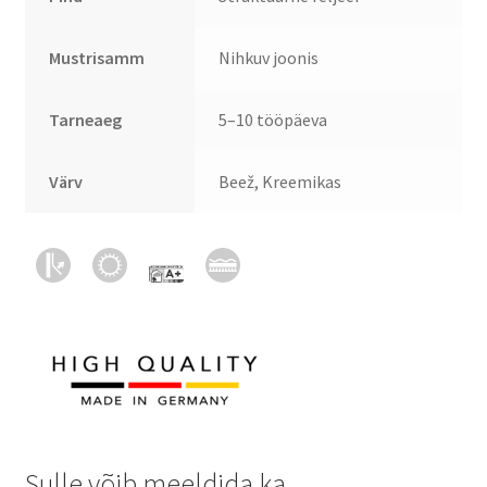
Mustrisamm
Nihkuv joonis
Tarneaeg
5–10 tööpäeva
Värv
Beež, Kreemikas
Sulle võib meeldida ka…