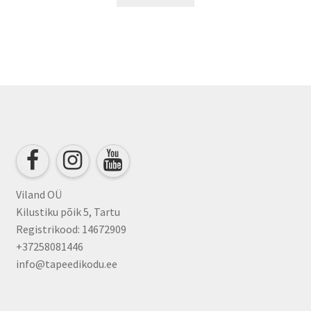
Viland OÜ
Kilustiku põik 5, Tartu
Registrikood: 14672909
+37258081446
info@tapeedikodu.ee