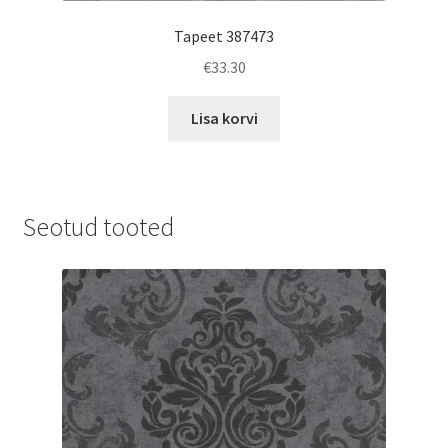
Tapeet 387473
€
33.30
Lisa korvi
Seotud tooted