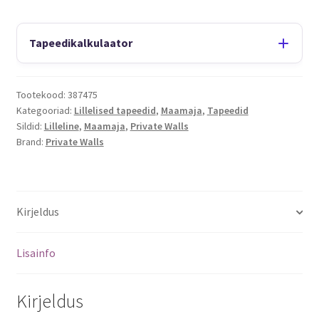
Tapeedikalkulaator
Tootekood:
387475
Kategooriad:
Lillelised tapeedid
,
Maamaja
,
Tapeedid
Sildid:
Lilleline
,
Maamaja
,
Private Walls
Brand:
Private Walls
Kirjeldus
Lisainfo
Kirjeldus