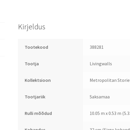
Kirjeldus
Tootekood
388281
Tootja
Livingwalls
Kollektsioon
Metropolitan Stories
Tootjariik
Saksamaa
Rulli mõõdud
10.05 m x 0.53 m (5.
Kohandus
32 cm (Sirge kohand