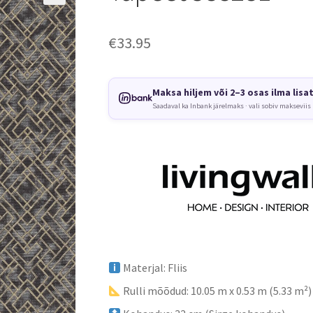
€
33.95
Maksa hiljem või 2–3 osas ilma lisa
Saadaval ka Inbank järelmaks · vali sobiv makseviis
Materjal: Fliis
Rulli mõõdud: 10.05 m x 0.53 m (5.33 m²)