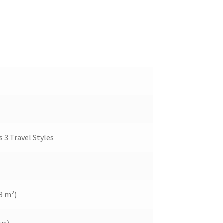
 3 Travel Styles
33 m²)
us)