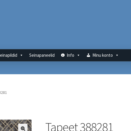
einapildid
Seinapaneelid
Info
Minu konto
8281
Tapeet 388281