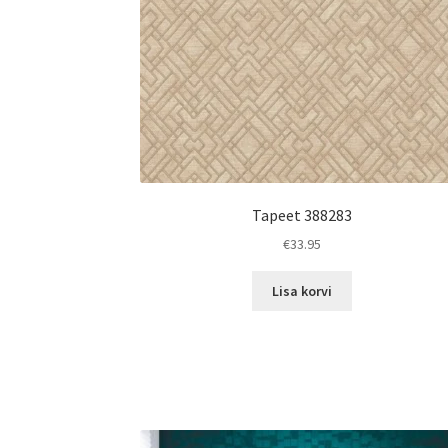
Tapeet 388283
€
33.95
Lisa korvi