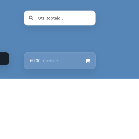
Otsi:
Otsi
€
0.00
0 artiklit