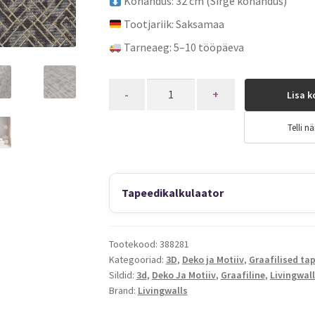
Kohandus: 32 cm (Sirge kohandus)
Tootjariik: Saksamaa
Tarneaeg: 5–10 tööpäeva
Quantity
Lisa k
Telli nä
Tapeedikalkulaator
Tootekood:
388281
Kategooriad:
3D
,
Deko ja Motiiv
,
Graafilised ta
Sildid:
3d
,
Deko Ja Motiiv
,
Graafiline
,
Livingwal
Brand:
Livingwalls