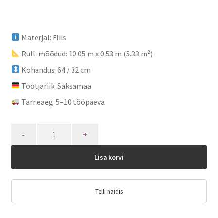
Materjal: Fliis
Rulli mõõdud: 10.05 m x 0.53 m (5.33 m²)
Kohandus: 64 / 32 cm
Tootjariik: Saksamaa
Tarneaeg: 5–10 tööpäeva
Quantity
Lisa korvi
Telli näidis