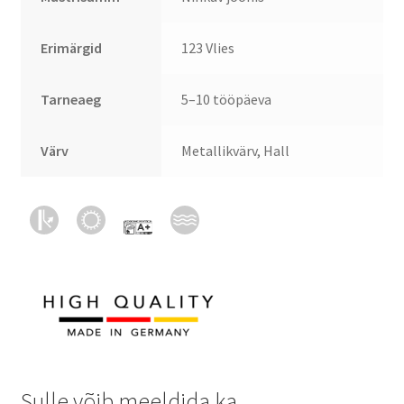
Erimärgid
123 Vlies
Tarneaeg
5–10 tööpäeva
Värv
Metallikvärv, Hall
Sulle võib meeldida ka…