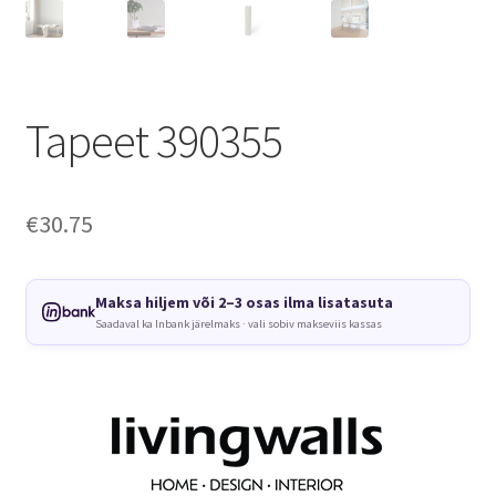
Tapeet 390355
€
30.75
Maksa hiljem või 2–3 osas ilma lisatasuta
Saadaval ka Inbank järelmaks · vali sobiv makseviis kassas