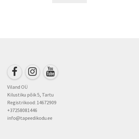
Viland OÜ
Kilustiku põik 5, Tartu
Registrikood: 14672909
+37258081446
info@tapeedikodu.ee