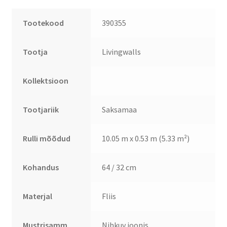
Tootekood
390355
Tootja
Livingwalls
Kollektsioon
Tootjariik
Saksamaa
Rulli mõõdud
10.05 m x 0.53 m (5.33 m²)
Kohandus
64 / 32 cm
Materjal
Fliis
Mustrisamm
Nihkuv joonis