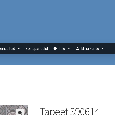
einapildid
Seinapaneelid
Info
Minu konto
Tapeet 390614