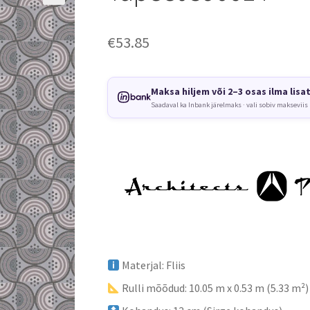
€
53.85
Maksa hiljem või 2–3 osas ilma lisa
Saadaval ka Inbank järelmaks · vali sobiv makseviis
Materjal: Fliis
Rulli mõõdud: 10.05 m x 0.53 m (5.33 m²)