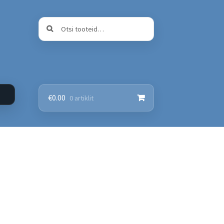
Otsi:
Otsi
€
0.00
0 artiklit