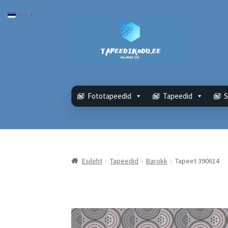
Eesti
▼
Liigu
Liigu
navigeerimisele
sisu
juurde
Fototapeedid
Tapeedid
S
Esileht
Tapeedid
Barokk
Tapeet 390614