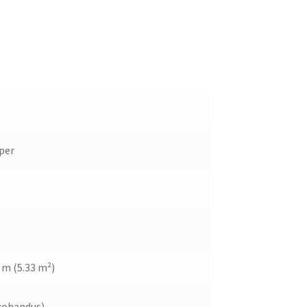
per
 m (5.33 m²)
 kohandus)