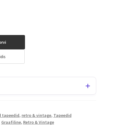
orvi
idis
d tapeedid
,
retro & vintage
,
Tapeedid
,
Graafiline
,
Retro & Vintage