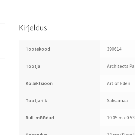
Kirjeldus
Tootekood
390614
Tootja
Architects Pa
Kollektsioon
Art of Eden
Tootjariik
Saksamaa
Rulli mõõdud
10.05 m x 0.53
Kohandus
13 cm (Sirge