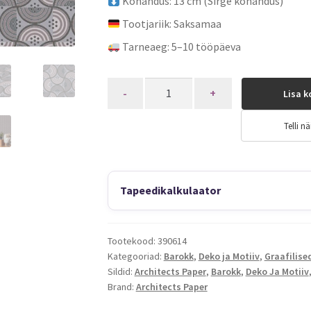
Kohandus: 13 cm (Sirge kohandus)
Tootjariik: Saksamaa
Tarneaeg: 5–10 tööpäeva
Quantity
Lisa k
Telli nä
Tapeedikalkulaator
Tootekood:
390614
Kategooriad:
Barokk
,
Deko ja Motiiv
,
Graafilise
Sildid:
Architects Paper
,
Barokk
,
Deko Ja Motiiv
Brand:
Architects Paper