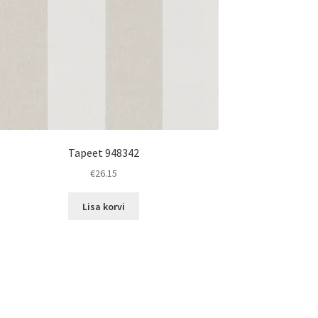
Tapeet 948342
€
26.15
Lisa korvi