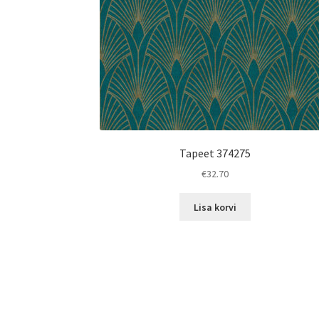
Tapeet 374275
€
32.70
Lisa korvi