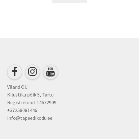
Viland OÜ
Kilustiku põik 5, Tartu
Registrikood: 14672909
+37258081446
info@tapeedikodu.ee