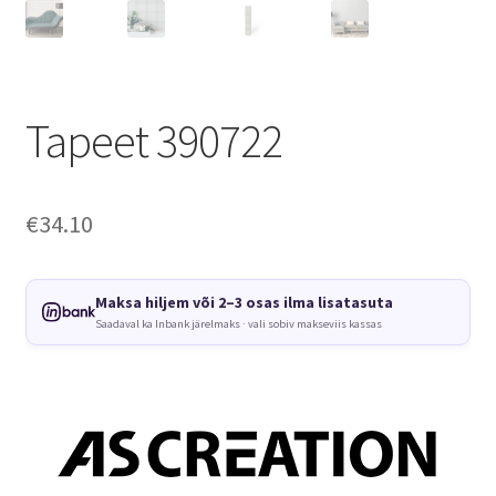
Tapeet 390722
€
34.10
Maksa hiljem või 2–3 osas ilma lisatasuta
Saadaval ka Inbank järelmaks · vali sobiv makseviis kassas