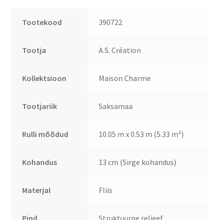
Tootekood
390722
Tootja
A.S. Création
Kollektsioon
Maison Charme
Tootjariik
Saksamaa
Rulli mõõdud
10.05 m x 0.53 m (5.33 m²)
Kohandus
13 cm (Sirge kohandus)
Materjal
Fliis
Pind
Struktuurne reljeef