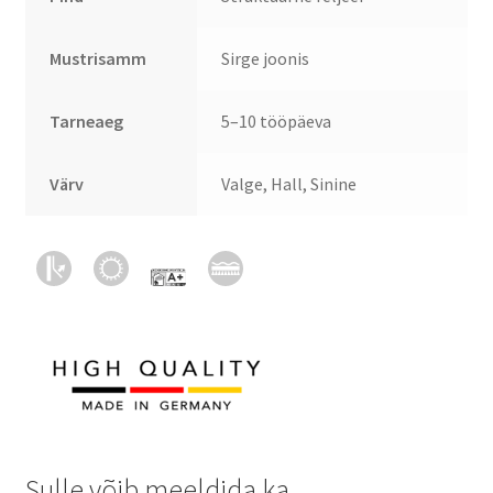
Mustrisamm
Sirge joonis
Tarneaeg
5–10 tööpäeva
Värv
Valge, Hall, Sinine
Sulle võib meeldida ka…