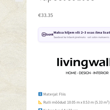
€
33.35
Maksa hiljem või 2–3 osas ilma lisa
Saadaval ka Inbank järelmaks · vali sobiv makseviis
Materjal: Fliis
Rulli mõõdud: 10.05 m x 0.53 m (5.33 m²)