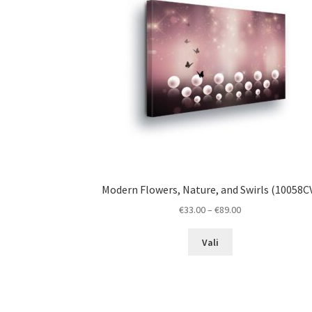
Modern Flowers, Nature, and Swirls (10058C
Price
€
33.00
–
€
89.00
range:
This
€33.00
Vali
product
through
has
€89.00
multiple
variants.