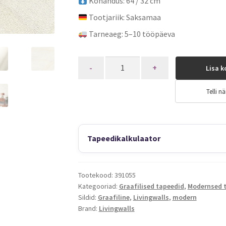
Kohandus: 64 / 32 cm
Tootjariik: Saksamaa
Tarneaeg: 5–10 tööpäeva
Quantity
Lisa k
Telli nä
Tapeedikalkulaator
Tootekood:
391055
Kategooriad:
Graafilised tapeedid
,
Modernsed 
Sildid:
Graafiline
,
Livingwalls
,
modern
Brand:
Livingwalls