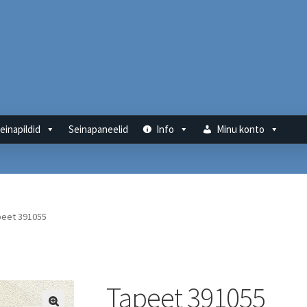
einapildid
Seinapaneelid
Info
Minu konto
peet 391055
Tapeet 391055