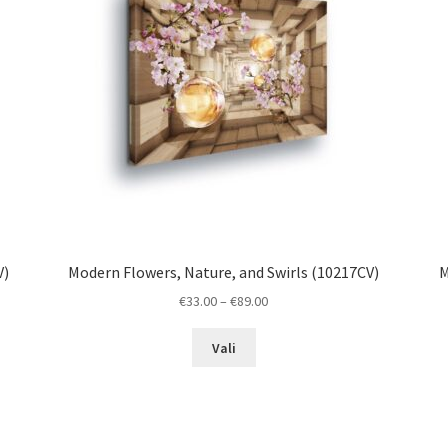
V)
Modern Flowers, Nature, and Swirls (10217CV)
M
Price
€
33.00
–
€
89.00
range:
This
€33.00
Vali
product
through
has
€89.00
multiple
variants.