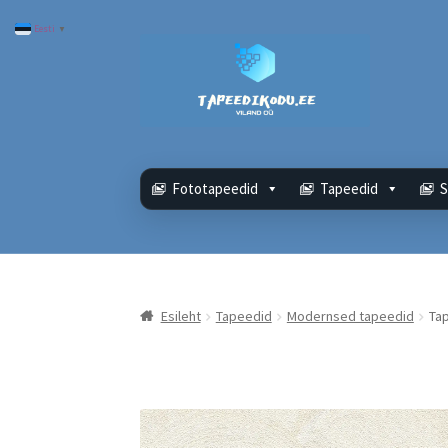
Eesti
▼
Liigu
Liigu
navigeerimisele
sisu
juurde
Fototapeedid
Tapeedid
S
Esileht
Tapeedid
Modernsed tapeedid
Ta