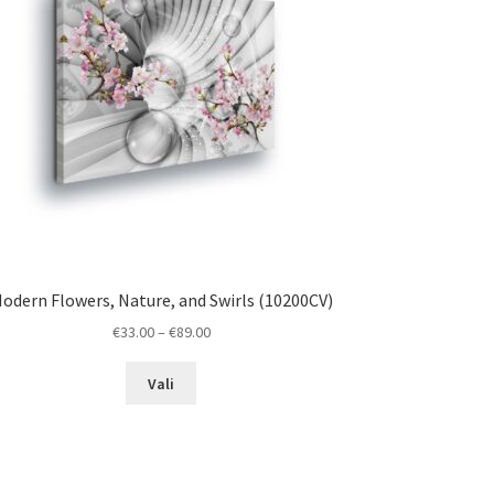
odern Flowers, Nature, and Swirls (10200CV)
Price
€
33.00
–
€
89.00
range:
This
€33.00
Vali
product
through
has
€89.00
multiple
variants.