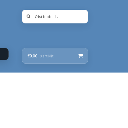
Otsi:
Otsi
€
0.00
0 artiklit