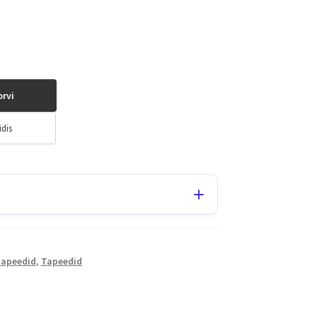
orvi
idis
tapeedid
,
Tapeedid