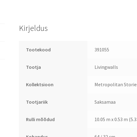
Kirjeldus
Tootekood
391055
Tootja
Livingwalls
Kollektsioon
Metropolitan Stories
Tootjariik
Saksamaa
Rulli mõõdud
10.05 m x 0.53 m (5.
Kohandus
64 / 32 cm