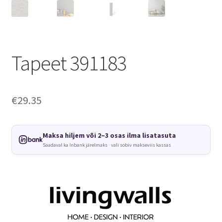
Tapeet 391183
€
29.35
Maksa hiljem või 2–3 osas ilma lisatasuta
Saadaval ka Inbank järelmaks · vali sobiv makseviis kassas