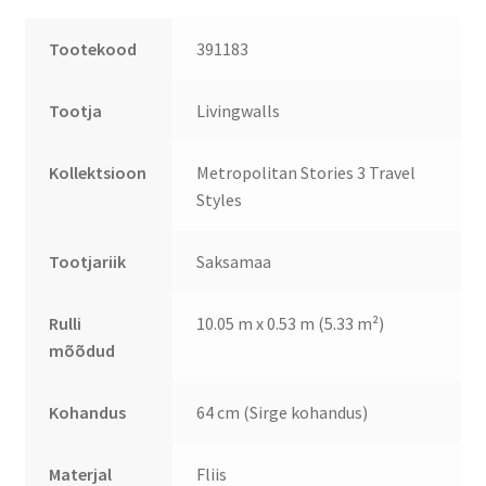
Tootekood
391183
Tootja
Livingwalls
Kollektsioon
Metropolitan Stories 3 Travel
Styles
Tootjariik
Saksamaa
Rulli
10.05 m x 0.53 m (5.33 m²)
mõõdud
Kohandus
64 cm (Sirge kohandus)
Materjal
Fliis