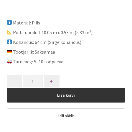
Materjal: Fliis
Rulli mõõdud: 10.05 m x 0.53 m (5.33 m²)
Kohandus: 64 cm (Sirge kohandus)
Tootjariik: Saksamaa
Tarneaeg: 5–10 tööpäeva
Quantity
Lisa korvi
Telli näidis