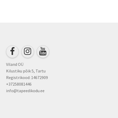
Viland OÜ
Kilustiku põik 5, Tartu
Registrikood: 14672909
+37258081446
info@tapeedikodu.ee