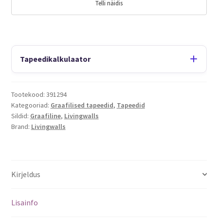
Telli näidis
Tapeedikalkulaator
Tootekood:
391294
Kategooriad:
Graafilised tapeedid
,
Tapeedid
Sildid:
Graafiline
,
Livingwalls
Brand:
Livingwalls
Kirjeldus
Lisainfo