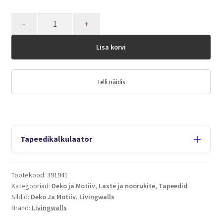
Quantity
Lisa korvi
Telli näidis
Tapeedikalkulaator
Tootekood:
391941
Kategooriad:
Deko ja Motiiv
,
Laste ja noorukite
,
Tapeedid
Sildid:
Deko Ja Motiiv
,
Livingwalls
Brand:
Livingwalls