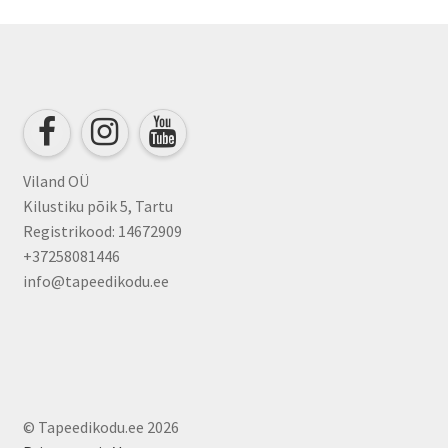
Viland OÜ
Kilustiku põik 5, Tartu
Registrikood: 14672909
+37258081446
info@tapeedikodu.ee
© Tapeedikodu.ee 2026