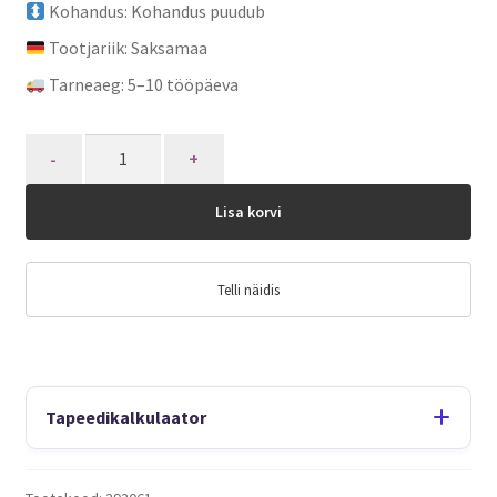
Kohandus: Kohandus puudub
Tootjariik: Saksamaa
Tarneaeg: 5–10 tööpäeva
Quantity
Lisa korvi
Telli näidis
Tapeedikalkulaator