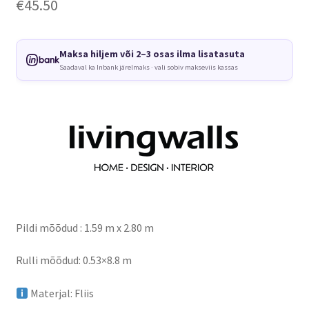
€
45.50
Maksa hiljem või 2–3 osas ilma lisatasuta
Saadaval ka Inbank järelmaks · vali sobiv makseviis kassas
Pildi mõõdud : 1.59 m x 2.80 m
Rulli mõõdud: 0.53×8.8 m
Materjal: Fliis