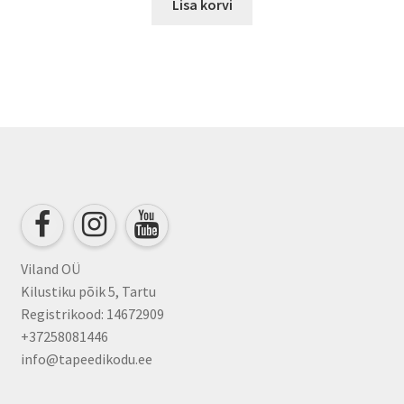
Lisa korvi
Viland OÜ
Kilustiku põik 5, Tartu
Registrikood: 14672909
+37258081446
info@tapeedikodu.ee