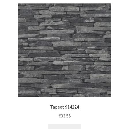
Tapeet 914224
€
33.55