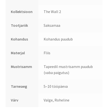
Kollektsioon
The Wall 2
Tootjariik
Saksamaa
Kohandus
Kohandus puudub
Materjal
Fliis
Mustrisamm
Tapeedil mustrisamm puudub
(vaba paigutus)
Tarneaeg
5–10 tööpäeva
Värv
Valge, Roheline