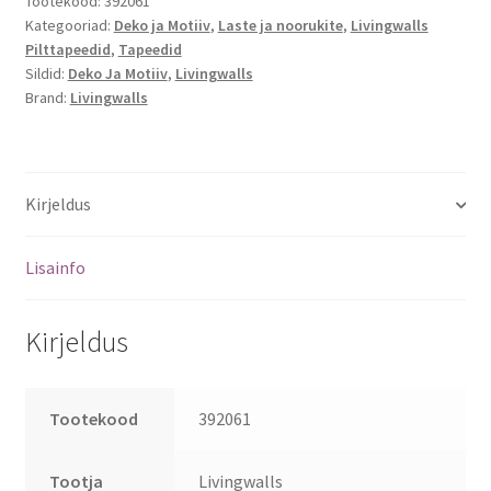
Tootekood:
392061
Kategooriad:
Deko ja Motiiv
,
Laste ja noorukite
,
Livingwalls
Pilttapeedid
,
Tapeedid
Sildid:
Deko Ja Motiiv
,
Livingwalls
Brand:
Livingwalls
Kirjeldus
Lisainfo
Kirjeldus
Tootekood
392061
Tootja
Livingwalls