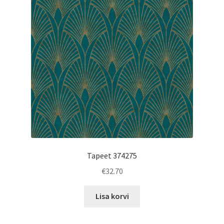
Tapeet 374275
€
32.70
Lisa korvi