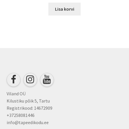
Lisa korvi
Viland OÜ
Kilustiku põik 5, Tartu
Registrikood: 14672909
+37258081446
info@tapeedikodu.ee