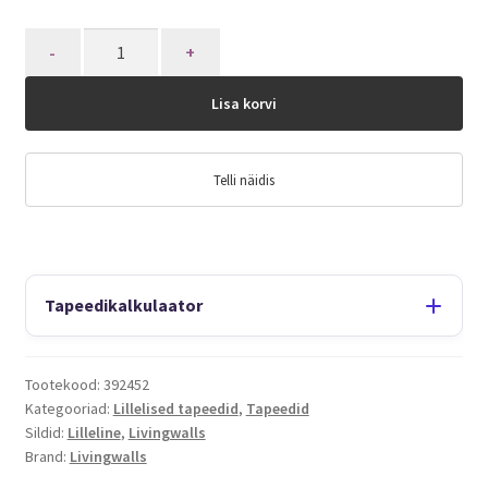
Quantity
Lisa korvi
Telli näidis
Tapeedikalkulaator
Tootekood:
392452
Kategooriad:
Lillelised tapeedid
,
Tapeedid
Sildid:
Lilleline
,
Livingwalls
Brand:
Livingwalls