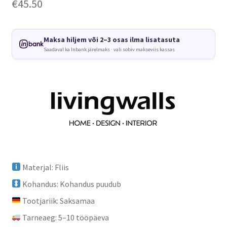
€
45.50
Maksa hiljem või 2–3 osas ilma lisatasuta
Saadaval ka Inbank järelmaks · vali sobiv makseviis kassas
Materjal: Fliis
Kohandus: Kohandus puudub
Tootjariik: Saksamaa
Tarneaeg: 5–10 tööpäeva