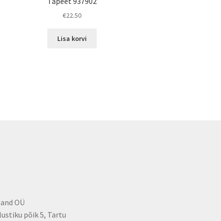
Tapeet 937902
€
22.50
Lisa korvi
land OÜ
lustiku põik 5, Tartu