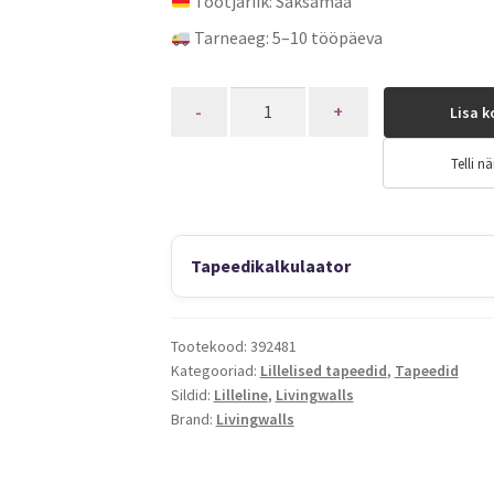
Tootjariik: Saksamaa
Tarneaeg: 5–10 tööpäeva
Quantity
Lisa k
Telli nä
Tapeedikalkulaator
Tootekood:
392481
Kategooriad:
Lillelised tapeedid
,
Tapeedid
Sildid:
Lilleline
,
Livingwalls
Brand:
Livingwalls