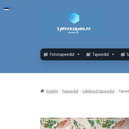
Eesti
▼
Liigu
Liigu
navigeerimisele
sisu
juurde
Fototapeedid
Tapeedid
S
Esileht
Tapeedid
Lillelised tapeedid
Tapee