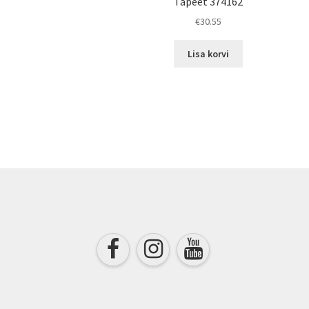
Tapeet 374162
€
30.55
Lisa korvi