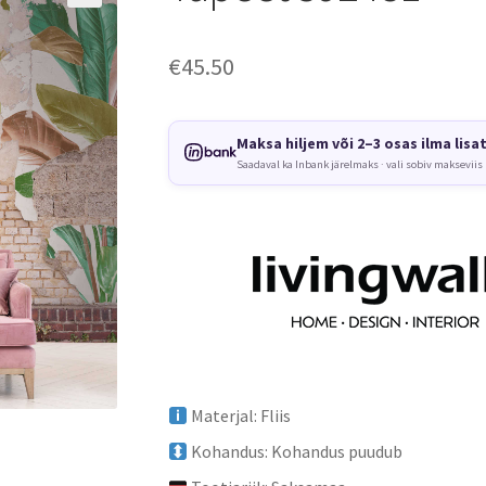
€
45.50
Maksa hiljem või 2–3 osas ilma lisa
Saadaval ka Inbank järelmaks · vali sobiv makseviis
Materjal: Fliis
Kohandus: Kohandus puudub