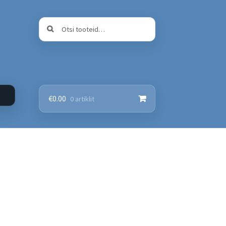
Otsi:
Otsi
€
0.00
0 artiklit