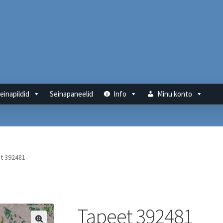
einapildid
Seinapaneelid
Info
Minu konto
t 392481
Tapeet 392481