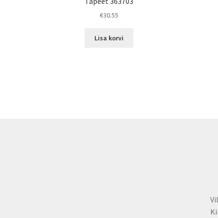
Tapeet 363703
€
30.55
Lisa korvi
Vi
Ki