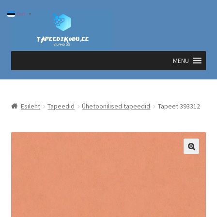
Liigu
Liigu
Eesti
▼
navigeerimisele
sisu
juurde
MENU
Esileht
Tapeedid
Ühetoonilised tapeedid
Tapeet 393312