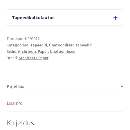
Tapeedikalkulaator
Tootekood:
393312
Kategooriad:
Tapeedid
,
Ühetoonilised tapeedid
Sildid:
Architects Paper
,
Ühetoonilised
Brand:
Architects Paper
Kirjeldus
Lisainfo
Kirjeldus