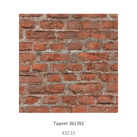
Tapeet 361392
€
32.15