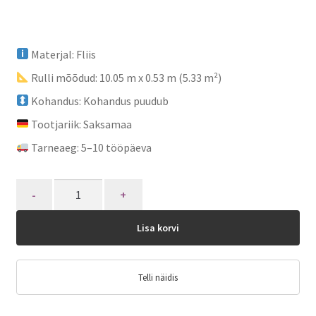
Materjal: Fliis
Rulli mõõdud: 10.05 m x 0.53 m (5.33 m²)
Kohandus: Kohandus puudub
Tootjariik: Saksamaa
Tarneaeg: 5–10 tööpäeva
Quantity
Lisa korvi
Telli näidis