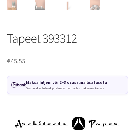
Tapeet 393312
€
45.55
Maksa hiljem või 2–3 osas ilma lisatasuta
Saadaval ka Inbank järelmaks · vali sobiv makseviis kassas