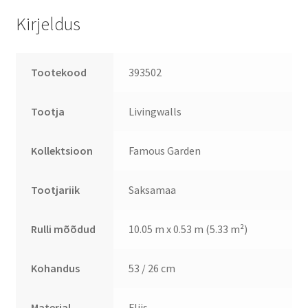
Kirjeldus
Tootekood
393502
Tootja
Livingwalls
Kollektsioon
Famous Garden
Tootjariik
Saksamaa
Rulli mõõdud
10.05 m x 0.53 m (5.33 m²)
Kohandus
53 / 26 cm
Materjal
Fliis