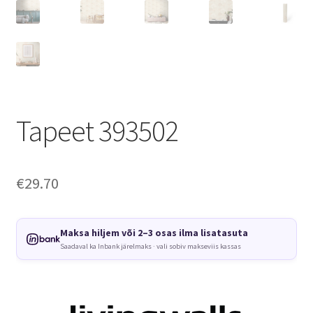
Tapeet 393502
€
29.70
Maksa hiljem või 2–3 osas ilma lisatasuta
Saadaval ka Inbank järelmaks · vali sobiv makseviis kassas