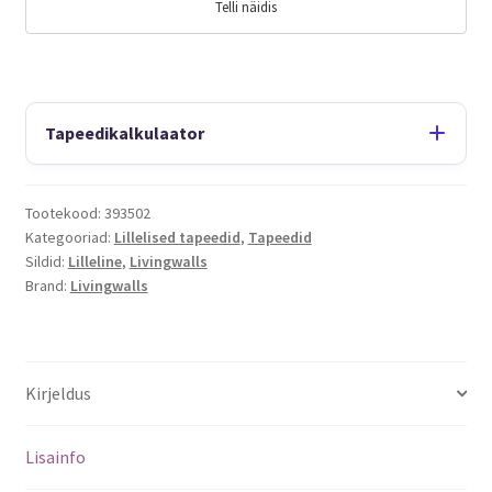
Telli näidis
Tapeedikalkulaator
Tootekood:
393502
Kategooriad:
Lillelised tapeedid
,
Tapeedid
Sildid:
Lilleline
,
Livingwalls
Brand:
Livingwalls
Kirjeldus
Lisainfo