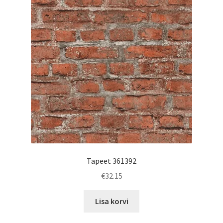
Tapeet 361392
€
32.15
Lisa korvi