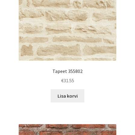
Tapeet 355802
€
31.55
Lisa korvi