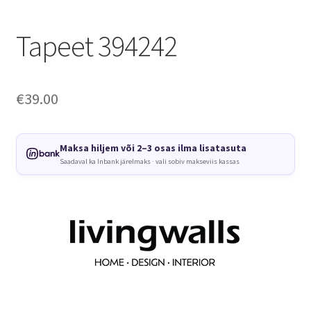
Tapeet 394242
€
39.00
Maksa hiljem või 2–3 osas ilma lisatasuta
Saadaval ka Inbank järelmaks · vali sobiv makseviis kassas