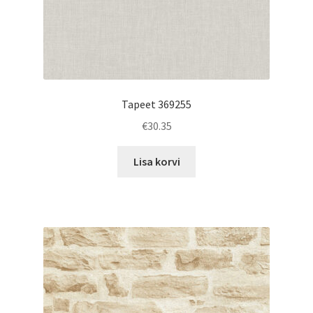
Tapeet 369255
€
30.35
Lisa korvi