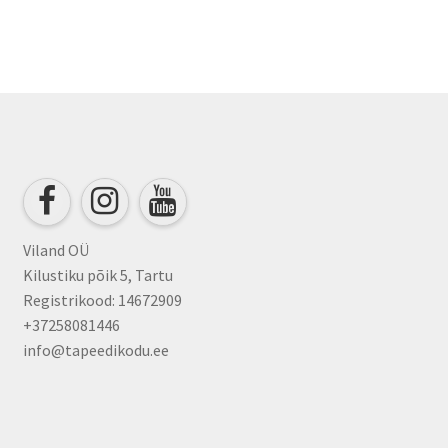
Viland OÜ
Kilustiku põik 5, Tartu
Registrikood: 14672909
+37258081446
info@tapeedikodu.ee