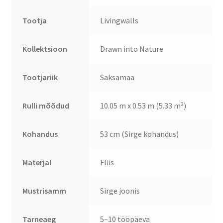
Tootja
Livingwalls
Kollektsioon
Drawn into Nature
Tootjariik
Saksamaa
Rulli mõõdud
10.05 m x 0.53 m (5.33 m²)
Kohandus
53 cm (Sirge kohandus)
Materjal
Fliis
Mustrisamm
Sirge joonis
Tarneaeg
5–10 tööpäeva