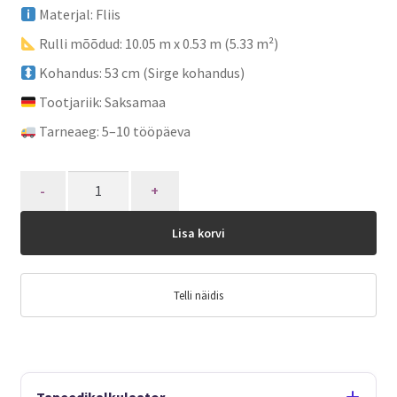
Materjal: Fliis
Rulli mõõdud: 10.05 m x 0.53 m (5.33 m²)
Kohandus: 53 cm (Sirge kohandus)
Tootjariik: Saksamaa
Tarneaeg: 5–10 tööpäeva
Quantity
Lisa korvi
Telli näidis
Tapeedikalkulaator