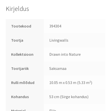
Kirjeldus
Tootekood
394304
Tootja
Livingwalls
Kollektsioon
Drawn into Nature
Tootjariik
Saksamaa
Rulli mõõdud
10.05 m x 0.53 m (5.33 m²)
Kohandus
53 cm (Sirge kohandus)
Materjal
Fliis