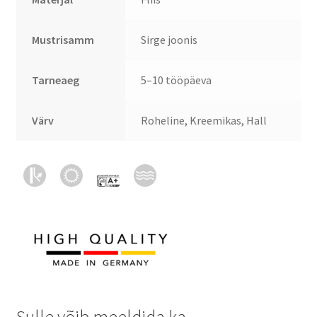
Mustrisamm
Sirge joonis
Tarneaeg
5–10 tööpäeva
Värv
Roheline, Kreemikas, Hall
Sulle võib meeldida ka…