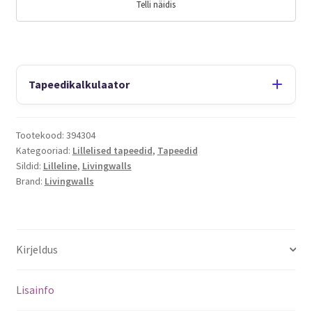
Telli näidis
Tapeedikalkulaator
Tootekood:
394304
Kategooriad:
Lillelised tapeedid
,
Tapeedid
Sildid:
Lilleline
,
Livingwalls
Brand:
Livingwalls
Kirjeldus
Lisainfo