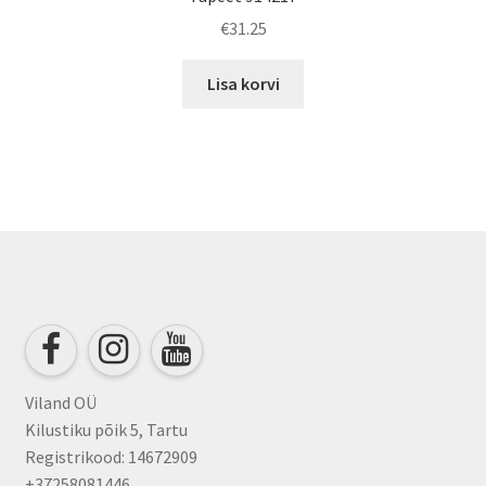
€
31.25
Lisa korvi
Viland OÜ
Kilustiku põik 5, Tartu
Registrikood: 14672909
+37258081446