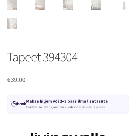
Tapeet 394304
€
39.00
Maksa hiljem või 2–3 osas ilma lisatasuta
Saadaval ka Inbank järelmaks · vali sobiv makseviis kassas