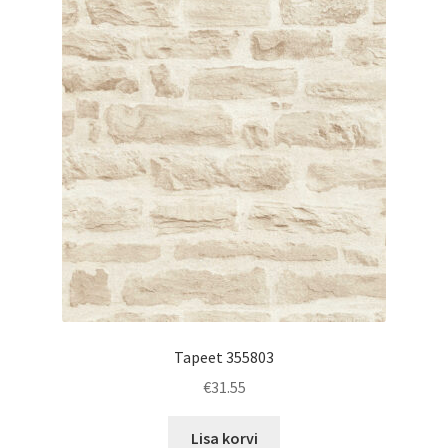
Tapeet 355803
€
31.55
Lisa korvi