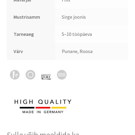
Mustrisamm
Sirge joonis
Tarneaeg
5–10 tööpäeva
Värv
Punane, Roosa
Sulle võib meeldida ka…