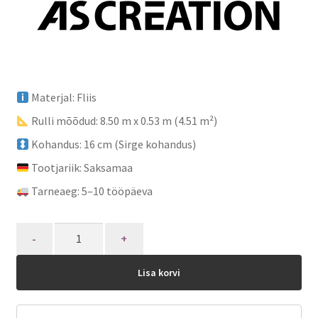
Materjal: Fliis
Rulli mõõdud: 8.50 m x 0.53 m (4.51 m²)
Kohandus: 16 cm (Sirge kohandus)
Tootjariik: Saksamaa
Tarneaeg: 5–10 tööpäeva
Quantity
Lisa korvi