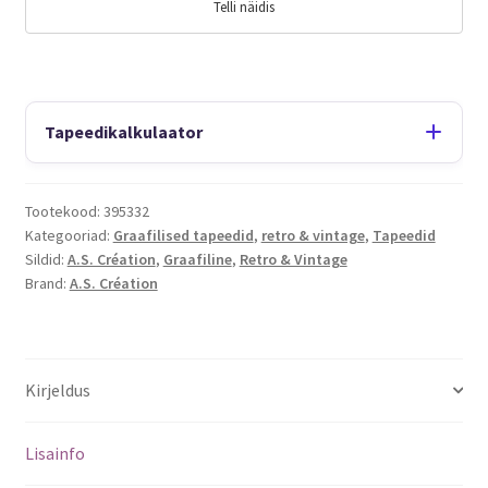
Telli näidis
Tapeedikalkulaator
Tootekood:
395332
Kategooriad:
Graafilised tapeedid
,
retro & vintage
,
Tapeedid
Sildid:
A.S. Création
,
Graafiline
,
Retro & Vintage
Brand:
A.S. Création
Kirjeldus
Lisainfo