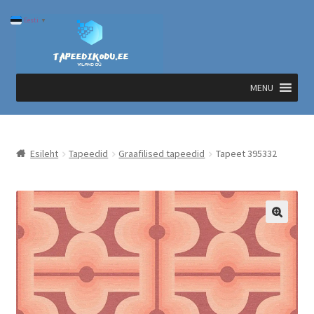
Liigu
Liigu
Eesti
▼
navigeerimisele
sisu
juurde
MENU
Esileht
Tapeedid
Graafilised tapeedid
Tapeet 395332