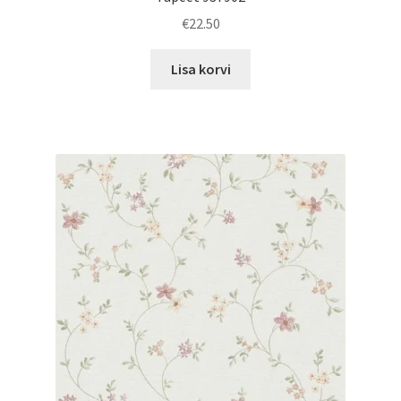
€
22.50
Lisa korvi