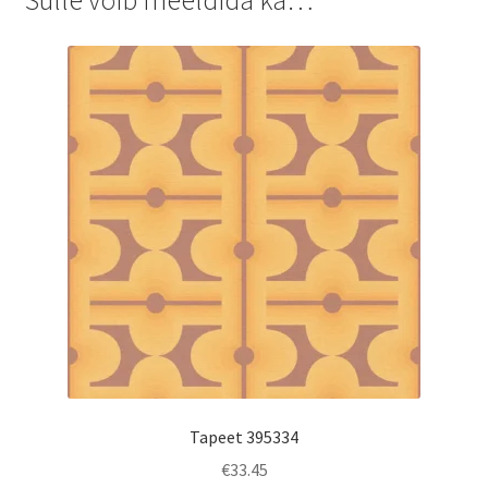
Tapeet 395334
€
33.45