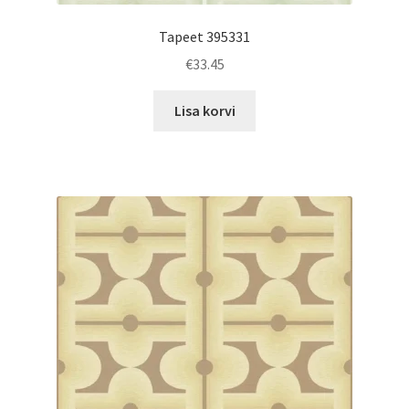
Tapeet 395331
€
33.45
Lisa korvi