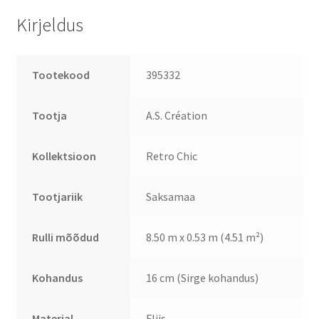
Kirjeldus
Tootekood
395332
Tootja
A.S. Création
Kollektsioon
Retro Chic
Tootjariik
Saksamaa
Rulli mõõdud
8.50 m x 0.53 m (4.51 m²)
Kohandus
16 cm (Sirge kohandus)
Materjal
Fliis