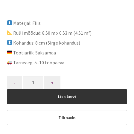
Materjal: Fliis
Rulli mõõdud: 8.50 m x 0.53 m (4.51 m²)
Kohandus: 8 cm (Sirge kohandus)
Tootjariik: Saksamaa
Tarneaeg: 5–10 tööpäeva
Quantity
Lisa korvi
Telli näidis