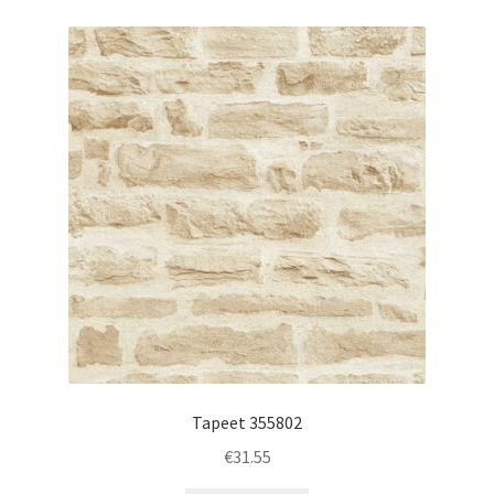
Tapeet 355802
€
31.55