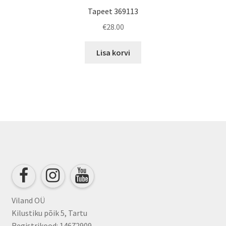
Tapeet 369113
€
28.00
Lisa korvi
Viland OÜ
Kilustiku põik 5, Tartu
Registrikood: 14672909