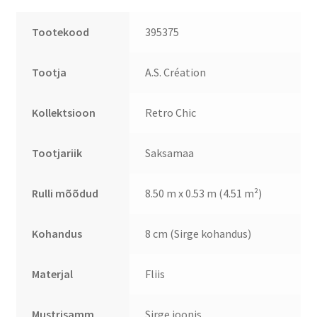
Tootekood
395375
Tootja
A.S. Création
Kollektsioon
Retro Chic
Tootjariik
Saksamaa
Rulli mõõdud
8.50 m x 0.53 m (4.51 m²)
Kohandus
8 cm (Sirge kohandus)
Materjal
Fliis
Mustrisamm
Sirge joonis