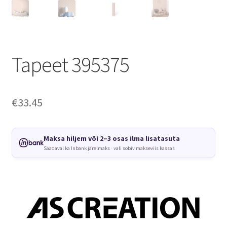
Tapeet 395375
€
33.45
Maksa hiljem või 2–3 osas ilma lisatasuta
Saadaval ka Inbank järelmaks · vali sobiv makseviis kassas