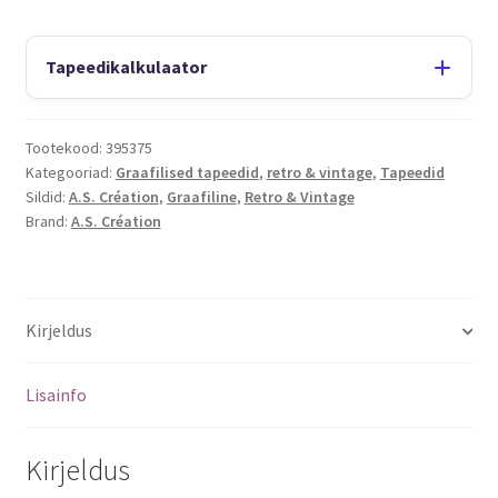
Tapeedikalkulaator
Tootekood:
395375
Kategooriad:
Graafilised tapeedid
,
retro & vintage
,
Tapeedid
Sildid:
A.S. Création
,
Graafiline
,
Retro & Vintage
Brand:
A.S. Création
Kirjeldus
Lisainfo
Kirjeldus