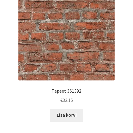
Tapeet 361392
€
32.15
Lisa korvi