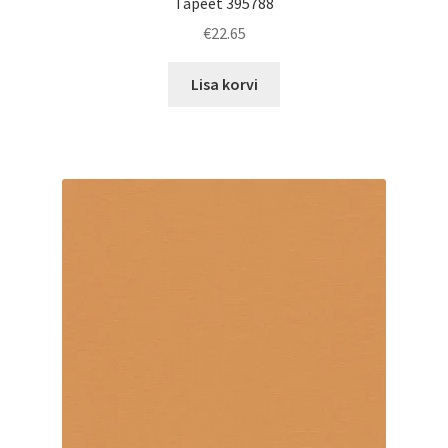
Tapeet 395788
€
22.65
Lisa korvi