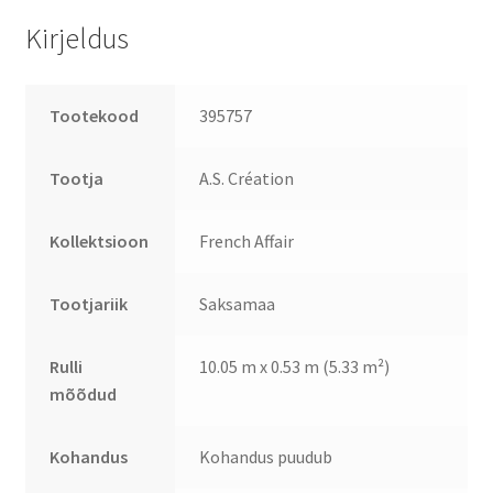
Kirjeldus
Tootekood
395757
Tootja
A.S. Création
Kollektsioon
French Affair
Tootjariik
Saksamaa
Rulli
10.05 m x 0.53 m (5.33 m²)
mõõdud
Kohandus
Kohandus puudub