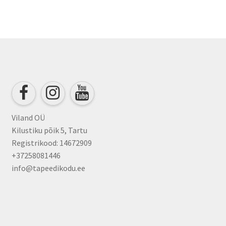
Viland OÜ
Kilustiku põik 5, Tartu
Registrikood: 14672909
+37258081446
info@tapeedikodu.ee