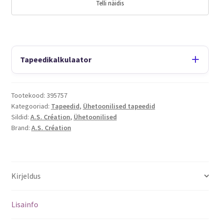
Telli näidis
Tapeedikalkulaator
Tootekood:
395757
Kategooriad:
Tapeedid
,
Ühetoonilised tapeedid
Sildid:
A.S. Création
,
Ühetoonilised
Brand:
A.S. Création
Kirjeldus
Lisainfo