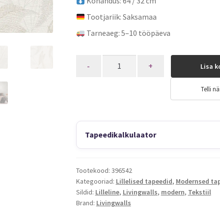
Kohandus: 64 / 32 cm
Tootjariik: Saksamaa
Tarneaeg: 5–10 tööpäeva
Quantity
Lisa k
Telli nä
Tapeedikalkulaator
Tootekood:
396542
Kategooriad:
Lillelised tapeedid
,
Modernsed ta
Sildid:
Lilleline
,
Livingwalls
,
modern
,
Tekstiil
Brand:
Livingwalls