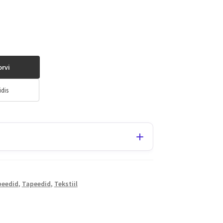
orvi
idis
peedid
,
Tapeedid
,
Tekstiil