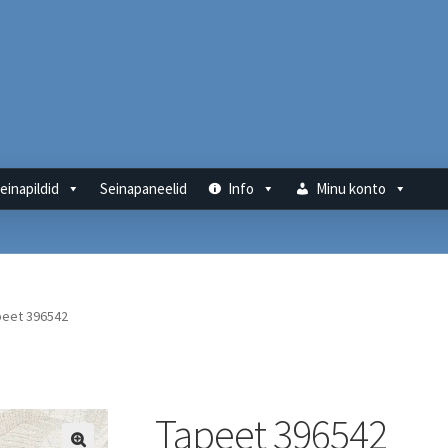
einapildid
Seinapaneelid
Info
Minu konto
peet 396542
Tapeet 396542