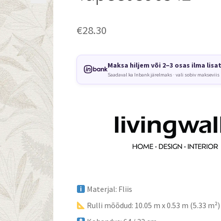
€
28.30
Maksa hiljem või 2–3 osas ilma lisa
Saadaval ka Inbank järelmaks · vali sobiv makseviis
Materjal: Fliis
Rulli mõõdud: 10.05 m x 0.53 m (5.33 m²)