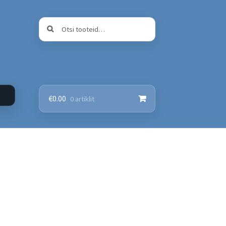
Otsi:
Otsi
€
0.00
0 artiklit