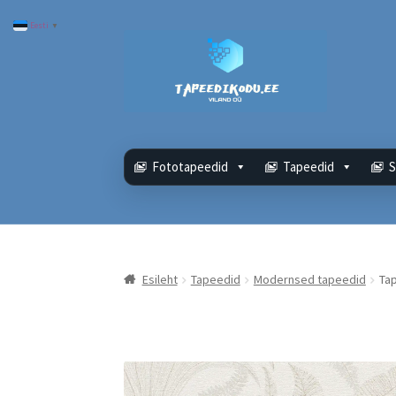
Eesti
▼
Liigu
Liigu
navigeerimisele
sisu
juurde
Fototapeedid
Tapeedid
S
Esileht
Tapeedid
Modernsed tapeedid
Ta