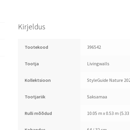
Kirjeldus
Tootekood
396542
Tootja
Livingwalls
Kollektsioon
StyleGuide Nature 20
Tootjariik
Saksamaa
Rulli mõõdud
10.05 m x 0.53 m (5.33
Kohandus
64 / 32 cm