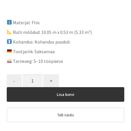
Materjal: Fliis
Rulli mõõdud: 10.05 m x 0.53 m (5.33 m²)
Kohandus: Kohandus puudub
Tootjariik: Saksamaa
Tarneaeg: 5–10 tööpäeva
Quantity
Lisa korvi
Telli näidis