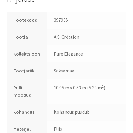
Tootekood
397935
Tootja
A.S. Création
Kollektsioon
Pure Elegance
Tootjariik
Saksamaa
Rulli
10.05 m x 0.53 m (5.33 m²)
mõõdud
Kohandus
Kohandus puudub
Materjal
Fliis