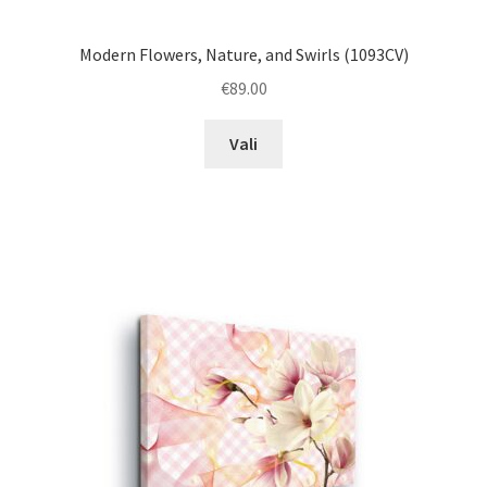
Modern Flowers, Nature, and Swirls (1093CV)
€
89.00
This
Vali
product
has
multiple
variants.
The
options
may
be
chosen
on
the
product
page