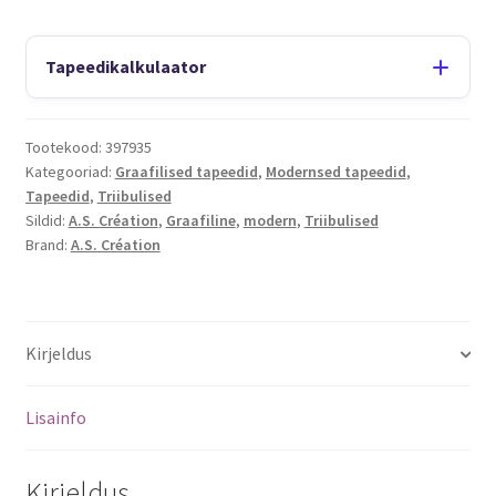
Tapeedikalkulaator
Tootekood:
397935
Kategooriad:
Graafilised tapeedid
,
Modernsed tapeedid
,
Tapeedid
,
Triibulised
Sildid:
A.S. Création
,
Graafiline
,
modern
,
Triibulised
Brand:
A.S. Création
Kirjeldus
Lisainfo
Kirjeldus