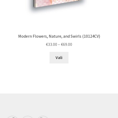
Modern Flowers, Nature, and Swirls (10124CV)
Price
€
33.00
–
€
69.00
range:
This
€33.00
Vali
product
through
has
€69.00
multiple
variants.
The
options
may
be
chosen