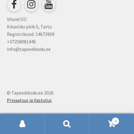
on
the
product
Viland OÜ
page
Kilustiku põik 5, Tartu
Registrikood: 14672909
+37258081446
info@tapeedikodu.ee
© Tapeedikodu.ee 2026
Privaatsus ja Vastutus
0
Otsi:
Otsi