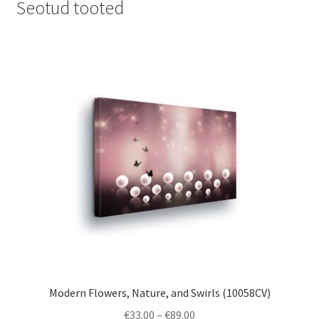
Seotud tooted
Modern Flowers, Nature, and Swirls (10058CV)
Price
€
33.00
–
€
89.00