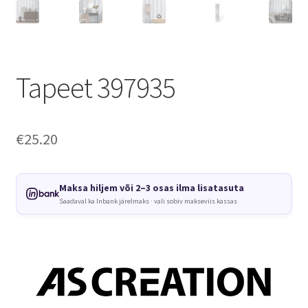
Tapeet 397935
€
25.20
Maksa hiljem või 2–3 osas ilma lisatasuta
Saadaval ka Inbank järelmaks · vali sobiv makseviis kassas