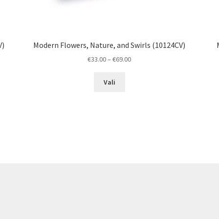
V)
Modern Flowers, Nature, and Swirls (10124CV)
Price
€
33.00
–
€
69.00
range:
This
€33.00
Vali
product
through
has
€69.00
multiple
variants.
The
options
may
be
chosen
on
the
product
page