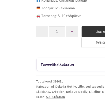
Kohandus: Kohandus puudub
Tootjariik: Saksamaa
Tarneaeg: 5–10 tööpäeva
Quantity
Lisa k
Telli nä
Tapeedikalkulaator
Tootekood:
398081
Kategooriad:
Deko ja Motiiv
,
Lillelised tapeedid
Sildid:
A.S. Création
,
Deko Ja Motiiv
,
Lilleline
,
M
Brand:
A.S. Création