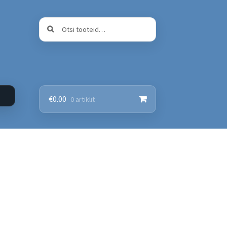
Otsi:
Otsi
€
0.00
0 artiklit