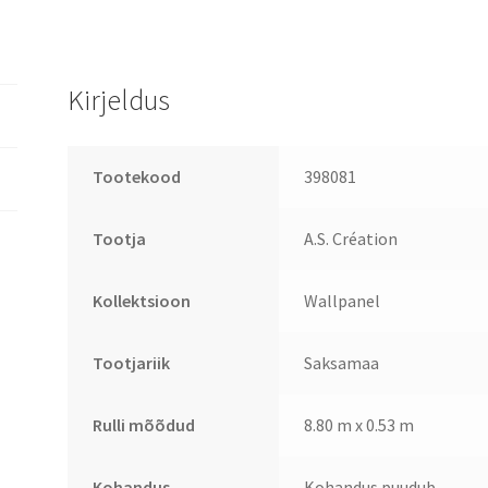
Kirjeldus
Tootekood
398081
Tootja
A.S. Création
Kollektsioon
Wallpanel
Tootjariik
Saksamaa
Rulli mõõdud
8.80 m x 0.53 m
Kohandus
Kohandus puudub