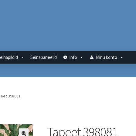
einapildid
Seinapaneelid
Info
Minu konto
peet 398081
Tapeet 398081