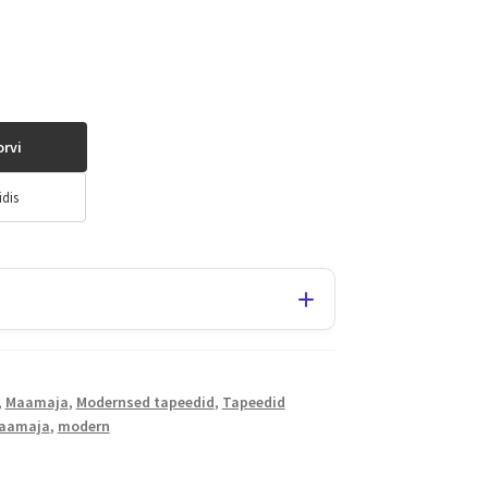
orvi
idis
,
Maamaja
,
Modernsed tapeedid
,
Tapeedid
aamaja
,
modern