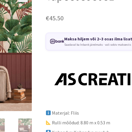
€
45.50
Maksa hiljem või 2–3 osas ilma lisa
Saadaval ka Inbank järelmaks · vali sobiv makseviis
Materjal: Fliis
Rulli mõõdud: 8.80 m x 0.53 m