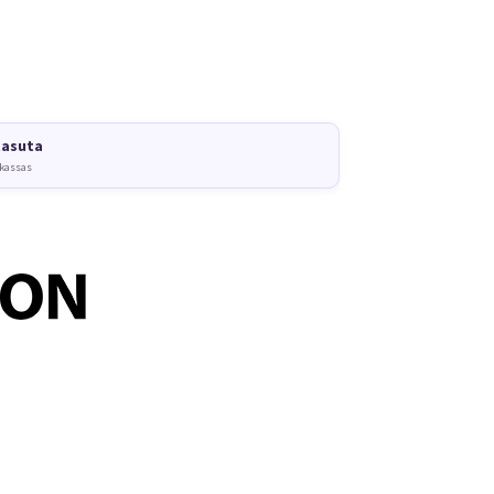
tasuta
 kassas