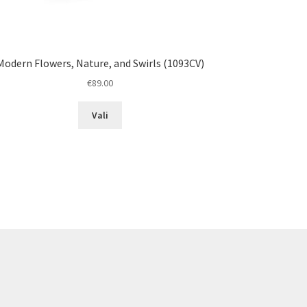
Modern Flowers, Nature, and Swirls (1093CV)
€
89.00
This
Vali
product
has
multiple
variants.
The
options
may
be
chosen
on
the
product
page