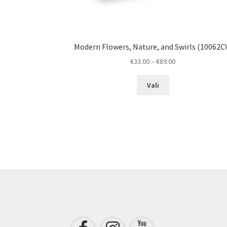
Modern Flowers, Nature, and Swirls (10062C
Price
€
33.00
–
€
89.00
range:
This
€33.00
Vali
product
through
has
€89.00
multiple
variants.
The
options
may
be
chosen
on
the
product
page