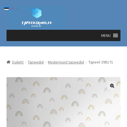
Liigu
Liigu
Eesti
▼
navigeerimisele
sisu
juurde
MENU
Esileht
Tapeedid
Modernsed tapeedid
Tapeet 398171