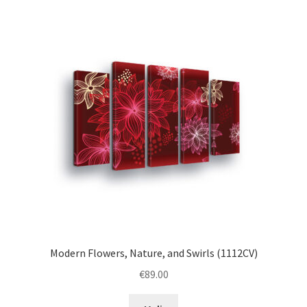
variants.
The
options
may
be
chosen
on
the
product
page
Modern Flowers, Nature, and Swirls (1112CV)
€
89.00
This