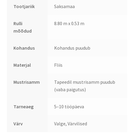
Tootjariik
Saksamaa
Rulli
8.80 m x 0.53 m
mõõdud
Kohandus
Kohandus puudub
Materjal
Fliis
Mustrisamm
Tapeedil mustrisamm puudub
(vaba paigutus)
Tarneaeg
5–10 tööpäeva
Värv
Valge, Värvilised