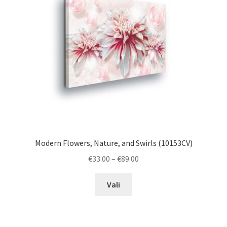
be
chosen
on
the
product
page
Modern Flowers, Nature, and Swirls (10153CV)
Price
€
33.00
–
€
89.00
range:
This
€33.00
Vali
product
through
has
€89.00
multiple