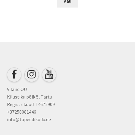
Vali
product
has
multiple
variants.
The
options
may
be
chosen
on
the
product
Viland OÜ
page
Kilustiku põik 5, Tartu
Registrikood: 14672909
+37258081446
info@tapeedikodu.ee