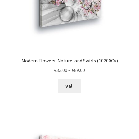
Modern Flowers, Nature, and Swirls (10200CV)
Price
€
33.00
–
€
89.00
range:
This
€33.00
Vali
product
through
has
€89.00
multiple
variants.
The
options
may