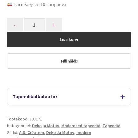
Tarneaeg: 5–10 tööpäeva
Quantity
Lisa korvi
Telli näidis
Tapeedikalkulaator
Tootekood:
398171
Kategooriad:
Deko ja Motiiv
,
Modernsed tapeedid
,
Tapeedid
Sildid:
A.S. Création
,
Deko Ja Motiiv
,
modern