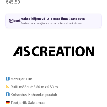
€
45.50
Maksa hiljem või 2–3 osas ilma lisatasuta
Saadaval ka Inbank järelmaks · vali sobiv makseviis kassas
Materjal: Fliis
Rulli mõõdud: 8.80 m x 0.53 m
Kohandus: Kohandus puudub
Tootjariik: Saksamaa