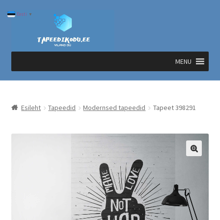
Liigu
Liigu
Eesti
▼
navigeerimisele
sisu
juurde
MENU
Esileht
Tapeedid
Modernsed tapeedid
Tapeet 398291