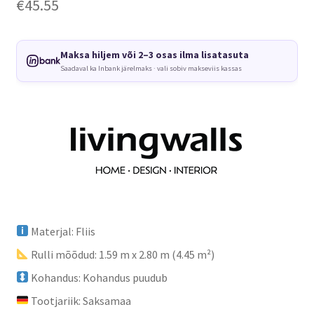
€
45.55
Maksa hiljem või 2–3 osas ilma lisatasuta
Saadaval ka Inbank järelmaks · vali sobiv makseviis kassas
Materjal: Fliis
Rulli mõõdud: 1.59 m x 2.80 m (4.45 m²)
Kohandus: Kohandus puudub
Tootjariik: Saksamaa