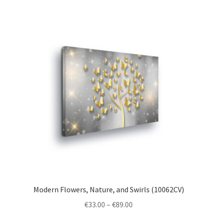
multiple
variants.
The
options
may
be
chosen
on
the
product
page
Modern Flowers, Nature, and Swirls (10062CV)
Price
€
33.00
–
€
89.00
range: