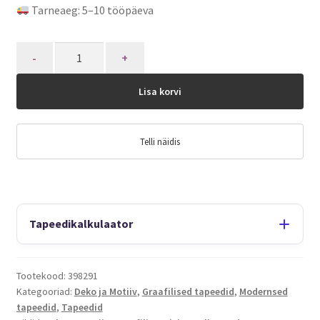
Tarneaeg: 5–10 tööpäeva
Quantity
Lisa korvi
Telli näidis
Tapeedikalkulaator
Tootekood:
398291
Kategooriad:
Deko ja Motiiv
,
Graafilised tapeedid
,
Modernsed
tapeedid
,
Tapeedid