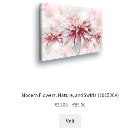
may
be
chosen
on
the
product
page
Modern Flowers, Nature, and Swirls (10153CV)
Price
€
33.00
–
€
89.00
range:
This
€33.00
Vali
product
through
has
€89.00