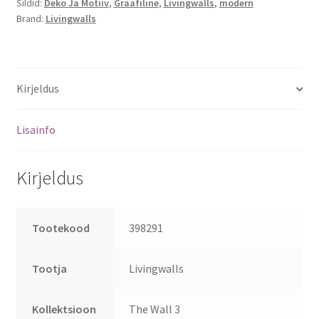
Sildid:
Deko Ja Motiiv
,
Graafiline
,
Livingwalls
,
modern
Brand:
Livingwalls
Kirjeldus
Lisainfo
Kirjeldus
Tootekood
398291
Tootja
Livingwalls
Kollektsioon
The Wall 3