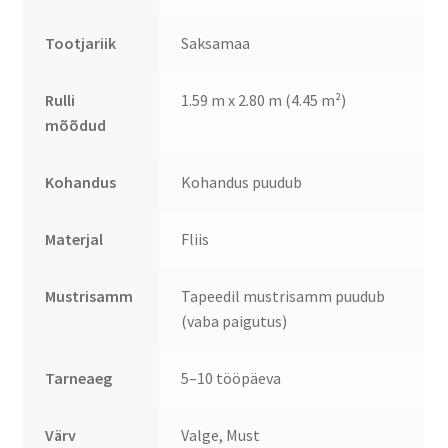
Tootjariik
Saksamaa
Rulli
1.59 m x 2.80 m (4.45 m²)
mõõdud
Kohandus
Kohandus puudub
Materjal
Fliis
Mustrisamm
Tapeedil mustrisamm puudub
(vaba paigutus)
Tarneaeg
5–10 tööpäeva
Värv
Valge, Must