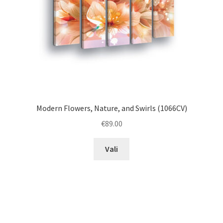
Modern Flowers, Nature, and Swirls (1066CV)
€
89.00
This
Vali
product
has
multiple
variants.
The
options