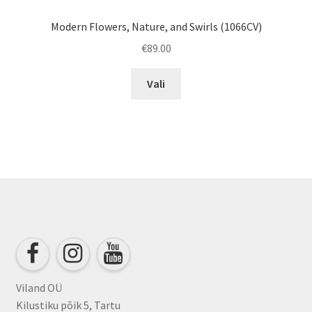
Modern Flowers, Nature, and Swirls (1066CV)
€
89.00
This
Vali
product
has
multiple
variants.
The
options
may
be
chosen
on
the
product
Viland OÜ
page
Kilustiku põik 5, Tartu