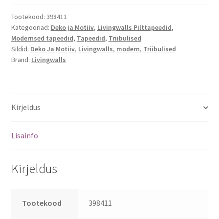
Tootekood:
398411
Kategooriad:
Deko ja Motiiv
,
Livingwalls Pilttapeedid
,
Modernsed tapeedid
,
Tapeedid
,
Triibulised
Sildid:
Deko Ja Motiiv
,
Livingwalls
,
modern
,
Triibulised
Brand:
Livingwalls
Kirjeldus
Lisainfo
Kirjeldus
Tootekood
398411