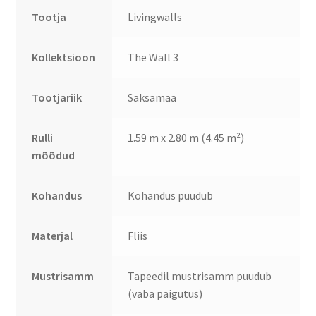
Tootja
Livingwalls
Kollektsioon
The Wall 3
Tootjariik
Saksamaa
Rulli
1.59 m x 2.80 m (4.45 m²)
mõõdud
Kohandus
Kohandus puudub
Materjal
Fliis
Mustrisamm
Tapeedil mustrisamm puudub
(vaba paigutus)