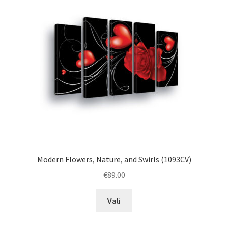
Modern Flowers, Nature, and Swirls (1093CV)
€
89.00
This
Vali
product
has