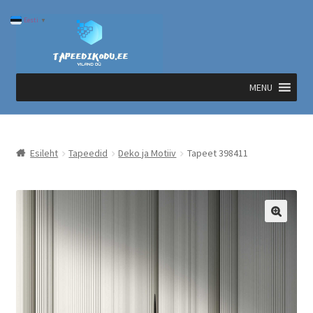
Liigu
Liigu
Eesti
▼
navigeerimisele
sisu
juurde
MENU
Esileht
Tapeedid
Deko ja Motiiv
Tapeet 398411