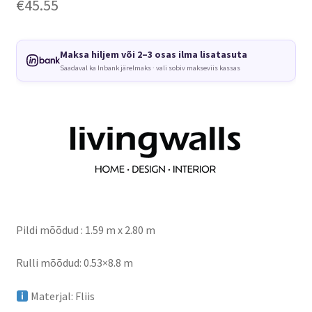
€
45.55
Maksa hiljem või 2–3 osas ilma lisatasuta
Saadaval ka Inbank järelmaks · vali sobiv makseviis kassas
Pildi mõõdud : 1.59 m x 2.80 m
Rulli mõõdud: 0.53×8.8 m
Materjal: Fliis