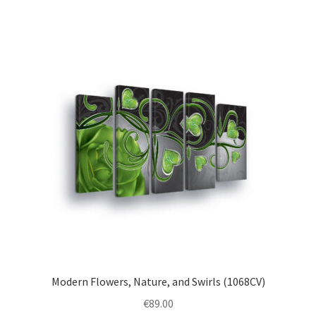
multiple
variants.
The
options
may
be
chosen
on
the
product
page
Modern Flowers, Nature, and Swirls (1068CV)
€
89.00