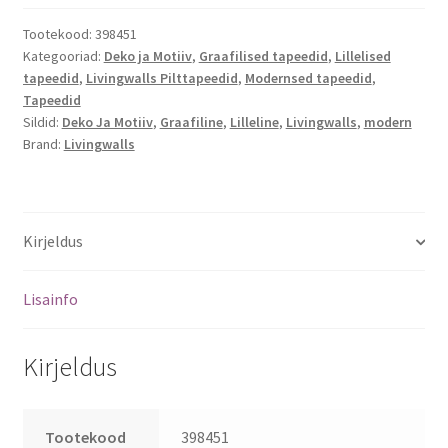
Tootekood:
398451
Kategooriad:
Deko ja Motiiv
,
Graafilised tapeedid
,
Lillelised
tapeedid
,
Livingwalls Pilttapeedid
,
Modernsed tapeedid
,
Tapeedid
Sildid:
Deko Ja Motiiv
,
Graafiline
,
Lilleline
,
Livingwalls
,
modern
Brand:
Livingwalls
Kirjeldus
Lisainfo
Kirjeldus
Tootekood
398451