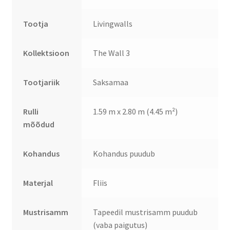
Tootja
Livingwalls
Kollektsioon
The Wall 3
Tootjariik
Saksamaa
Rulli
1.59 m x 2.80 m (4.45 m²)
mõõdud
Kohandus
Kohandus puudub
Materjal
Fliis
Mustrisamm
Tapeedil mustrisamm puudub
(vaba paigutus)