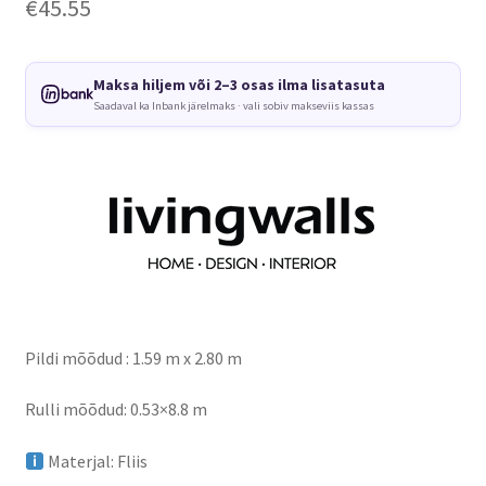
€
45.55
Maksa hiljem või 2–3 osas ilma lisatasuta
Saadaval ka Inbank järelmaks · vali sobiv makseviis kassas
Pildi mõõdud : 1.59 m x 2.80 m
Rulli mõõdud: 0.53×8.8 m
Materjal: Fliis