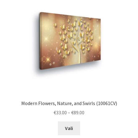
Modern Flowers, Nature, and Swirls (10061CV)
Price
€
33.00
–
€
89.00
range:
This
€33.00
Vali
product
through