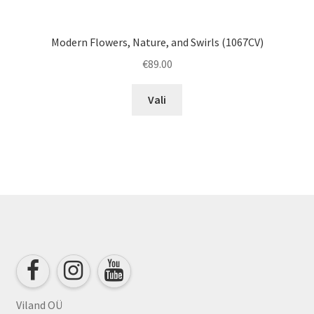
Modern Flowers, Nature, and Swirls (1067CV)
€
89.00
This
Vali
product
has
multiple
variants.
The
options
may
be
chosen
on
the
product
Viland OÜ