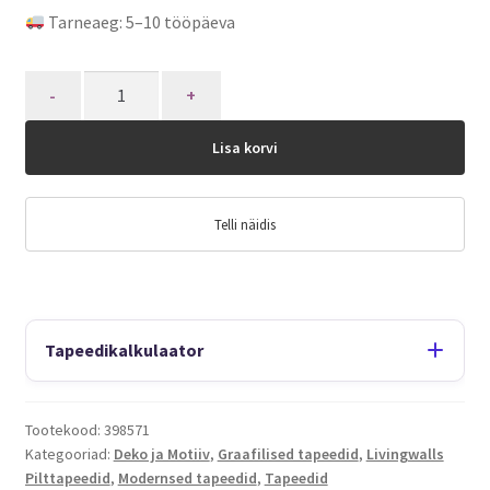
Tarneaeg: 5–10 tööpäeva
Quantity
Lisa korvi
Telli näidis
Tapeedikalkulaator
Tootekood:
398571
Kategooriad:
Deko ja Motiiv
,
Graafilised tapeedid
,
Livingwalls
Pilttapeedid
,
Modernsed tapeedid
,
Tapeedid