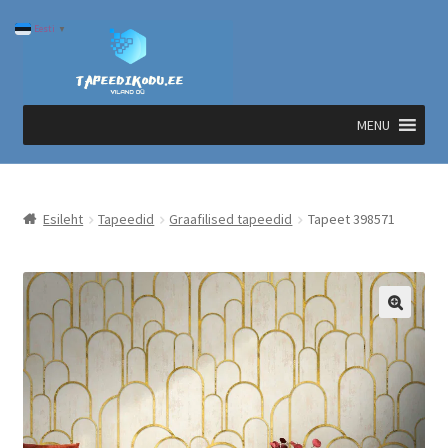
Liigu
Liigu
Eesti
▼
navigeerimisele
sisu
juurde
MENU
Esileht
Tapeedid
Graafilised tapeedid
Tapeet 398571