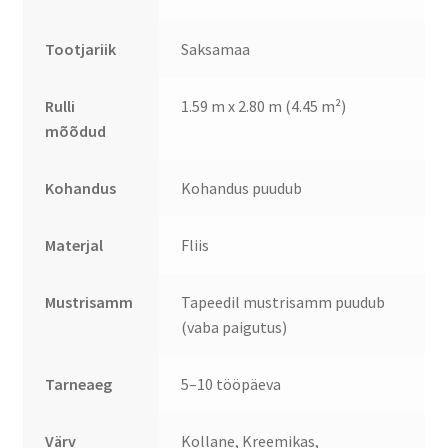
Tootjariik
Saksamaa
Rulli
1.59 m x 2.80 m (4.45 m²)
mõõdud
Kohandus
Kohandus puudub
Materjal
Fliis
Mustrisamm
Tapeedil mustrisamm puudub
(vaba paigutus)
Tarneaeg
5–10 tööpäeva
Värv
Kollane, Kreemikas,