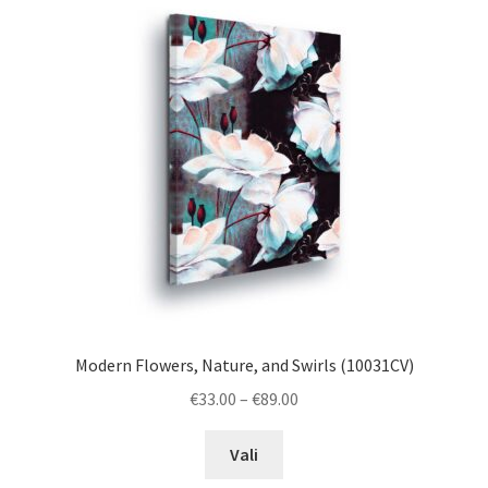
options
may
be
chosen
on
the
product
page
Modern Flowers, Nature, and Swirls (10031CV)
Price
€
33.00
–
€
89.00
range:
This
€33.00
Vali
product
through