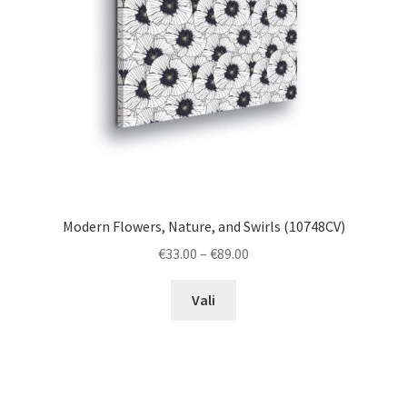
Modern Flowers, Nature, and Swirls (10748CV)
Price
€
33.00
–
€
89.00
range:
This
€33.00
Vali
product
through
has
€89.00
multiple
variants.
The