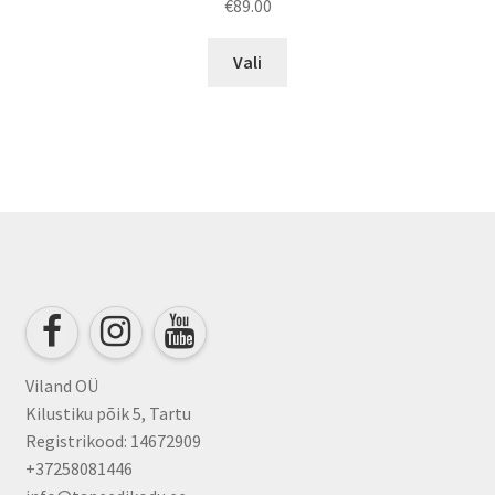
€
89.00
This
Vali
product
has
multiple
variants.
The
options
may
be
chosen
on
the
product
Viland OÜ
page
Kilustiku põik 5, Tartu
Registrikood: 14672909
+37258081446