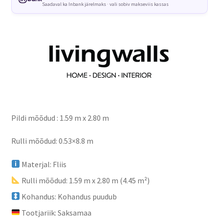
Saadaval ka Inbank järelmaks · vali sobiv makseviis kassas
Pildi mõõdud : 1.59 m x 2.80 m
Rulli mõõdud: 0.53×8.8 m
Materjal: Fliis
Rulli mõõdud: 1.59 m x 2.80 m (4.45 m²)
Kohandus: Kohandus puudub
Tootjariik: Saksamaa