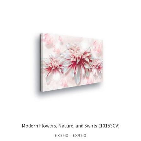
multiple
variants.
The
options
may
be
chosen
on
the
product
page
Modern Flowers, Nature, and Swirls (10153CV)
Price
€
33.00
–
€
89.00