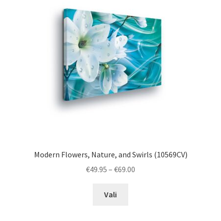
Modern Flowers, Nature, and Swirls (10569CV)
Price
€
49.95
–
€
69.00
range:
This
€49.95
Vali
product
through
has
€69.00