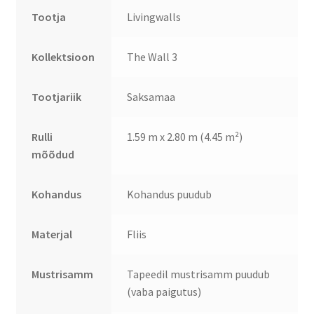
Tootja
Livingwalls
Kollektsioon
The Wall 3
Tootjariik
Saksamaa
Rulli
1.59 m x 2.80 m (4.45 m²)
mõõdud
Kohandus
Kohandus puudub
Materjal
Fliis
Mustrisamm
Tapeedil mustrisamm puudub
(vaba paigutus)