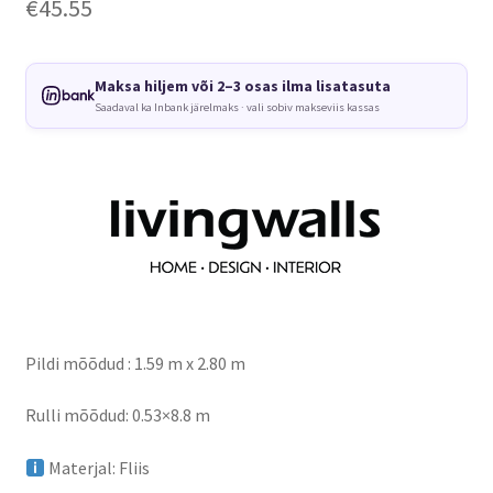
€
45.55
Maksa hiljem või 2–3 osas ilma lisatasuta
Saadaval ka Inbank järelmaks · vali sobiv makseviis kassas
Pildi mõõdud : 1.59 m x 2.80 m
Rulli mõõdud: 0.53×8.8 m
Materjal: Fliis