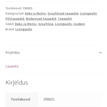
Tootekood:
398601
Kategooriad:
Deko ja Motiiv
,
Graafilised tapeedid
,
Livingwalls
Pilttapeedid
,
Modernsed tapeedid
,
Tapeedid
Sildid:
Deko Ja Motiiv
,
Graafiline
,
Livingwalls
,
modern
Brand:
Livingwalls
Kirjeldus
Lisainfo
Kirjeldus
Tootekood
398601