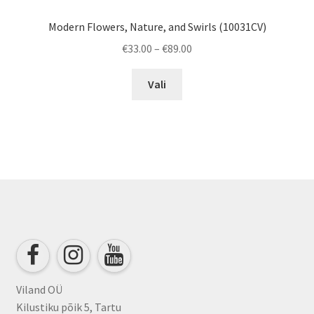
Modern Flowers, Nature, and Swirls (10031CV)
Price
€
33.00
–
€
89.00
range:
This
€33.00
Vali
product
through
has
€89.00
multiple
variants.
The
options
may
be
chosen
on
the
product
Viland OÜ
page
Kilustiku põik 5, Tartu