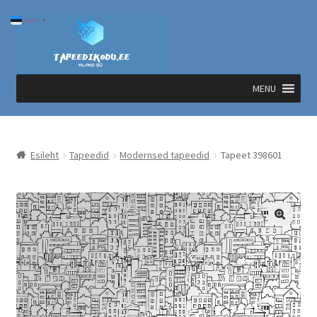
Liigu
Liigu
Eesti
▼
navigeerimisele
sisu
juurde
MENU
Esileht
Tapeedid
Modernsed tapeedid
Tapeet 398601