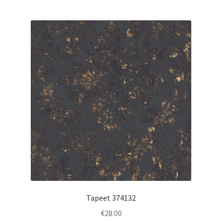
Tapeet 374132
€
28.00