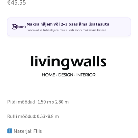
€
45.55
Maksa hiljem või 2–3 osas ilma lisatasuta
Saadaval ka Inbank järelmaks · vali sobiv makseviis kassas
Pildi mõõdud : 1.59 m x 2.80 m
Rulli mõõdud: 0.53×8.8 m
Materjal: Fliis