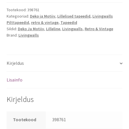
Tootekood:
398761
Kategooriad:
Deko ja Motiiv
,
Lillelised tapeedid
,
Livingwalls
Pilttapeedid
,
retro & vintage
,
Tapeedid
Sildid:
Deko Ja Motiiv
,
Lilleline
,
Livingwalls
,
Retro & Vintage
Brand:
Livingwalls
Kirjeldus
Lisainfo
Kirjeldus
Tootekood
398761