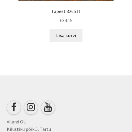
Tapeet 326511
€
34.15
Lisa korvi
Viland OÜ
Kilustiku põik 5, Tartu