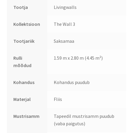
Tootja
Livingwalls
Kollektsioon
The Wall 3
Tootjariik
Saksamaa
Rulli
1.59 m x 2.80 m (4.45 m²)
mõõdud
Kohandus
Kohandus puudub
Materjal
Fliis
Mustrisamm
Tapeedil mustrisamm puudub
(vaba paigutus)