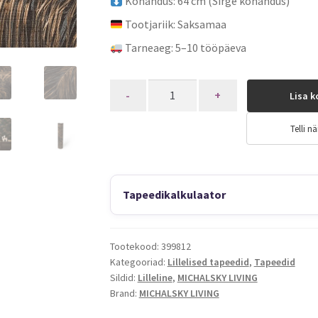
Kohandus: 64 cm (Sirge kohandus)
Tootjariik: Saksamaa
Tarneaeg: 5–10 tööpäeva
Quantity
Lisa k
Telli nä
Tapeedikalkulaator
Tootekood:
399812
Kategooriad:
Lillelised tapeedid
,
Tapeedid
Sildid:
Lilleline
,
MICHALSKY LIVING
Brand:
MICHALSKY LIVING