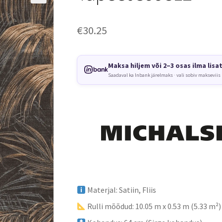
€
30.25
Maksa hiljem või 2–3 osas ilma lisa
Saadaval ka Inbank järelmaks · vali sobiv makseviis
Materjal: Satiin, Fliis
Rulli mõõdud: 10.05 m x 0.53 m (5.33 m²)