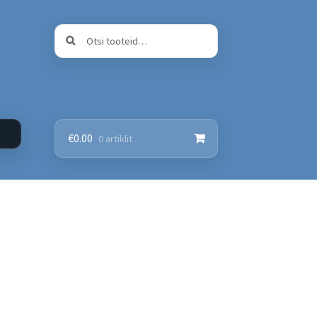
Otsi:
Otsi
€
0.00
0 artiklit