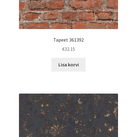
Tapeet 361392
€
32.15
Lisa korvi