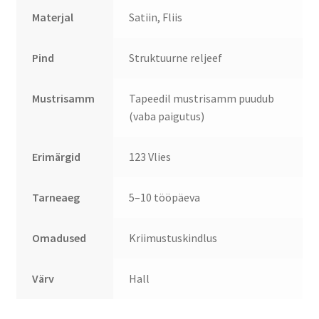
Materjal
Satiin, Fliis
Pind
Struktuurne reljeef
Mustrisamm
Tapeedil mustrisamm puudub
(vaba paigutus)
Erimärgid
123 Vlies
Tarneaeg
5–10 tööpäeva
Omadused
Kriimustuskindlus
Värv
Hall