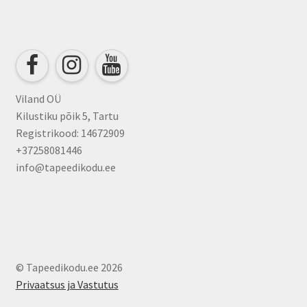
Viland OÜ
Kilustiku põik 5, Tartu
Registrikood: 14672909
+37258081446
info@tapeedikodu.ee
© Tapeedikodu.ee 2026
Privaatsus ja Vastutus