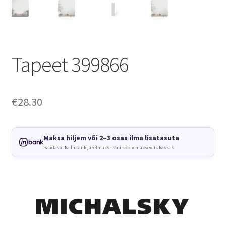
Tapeet 399866
€
28.30
Maksa hiljem või 2–3 osas ilma lisatasuta
Saadaval ka Inbank järelmaks · vali sobiv makseviis kassas