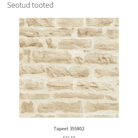
Seotud tooted
Tapeet 355802
€
31.55