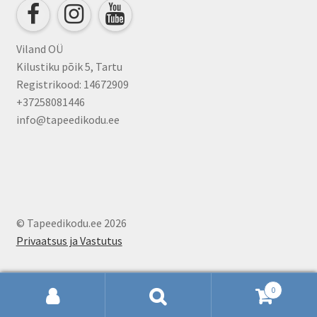
Viland OÜ
Kilustiku põik 5, Tartu
Registrikood: 14672909
+37258081446
info@tapeedikodu.ee
© Tapeedikodu.ee 2026
Privaatsus ja Vastutus
0
Otsi:
Otsi